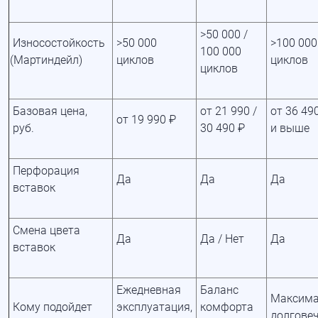
>50 000 /
Износостойкость
>50 000
>100 000
100 000
(Мартиндейл
)
циклов
циклов
циклов
Базовая цена,
от 21 990 /
от 36 49
от 19 990 ₽
руб.
30 490 ₽
и выше
Перфорация
Да
Да
Да
вставок
Смена цвета
Да
Да / Нет
Да
вставок
Ежедневная
Баланс
Максима
Кому подойдет
эксплуатация,
комфорта
долгове