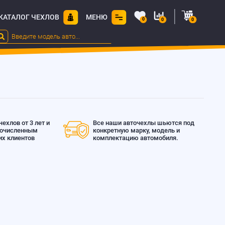
КАТАЛОГ ЧЕХЛОВ
МЕНЮ
0
0
0
ехлов от 3 лет и
Все наши авточехлы шьются под
гочисленным
конкретную марку, модель и
х клиентов
комплектацию автомобиля.