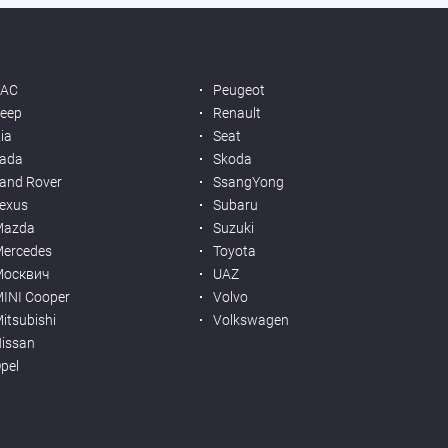
JAC
Peugeot
eep
Renault
ia
Seat
ada
Skoda
and Rover
SsangYong
exus
Subaru
Mazda
Suzuki
ercedes
Toyota
Москвич
UAZ
INI Cooper
Volvo
itsubishi
Volkswagen
issan
pel