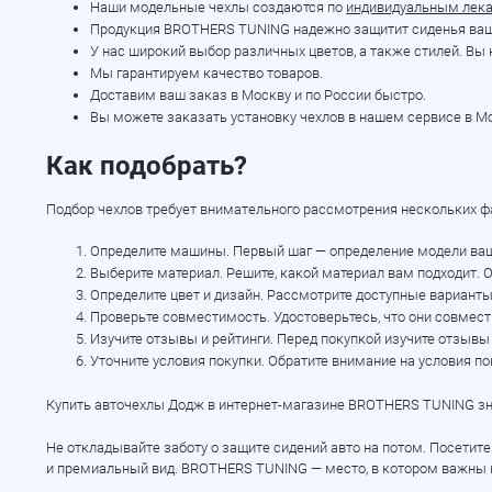
Наши модельные чехлы создаются по
индивидуальным лек
Продукция BROTHERS TUNING надежно защитит сиденья вашего
У нас широкий выбор различных цветов, а также стилей. Вы н
Мы гарантируем качество товаров.
Доставим ваш заказ в Москву и по России быстро.
Вы можете заказать установку чехлов в нашем сервисе в Мо
Как подобрать?
Подбор чехлов требует внимательного рассмотрения нескольких фа
Определите машины. Первый шаг — определение модели вашего 
Выберите материал. Решите, какой материал вам подходит. О
Определите цвет и дизайн. Рассмотрите доступные варианты 
Проверьте совместимость. Удостоверьтесь, что они совмес
Изучите отзывы и рейтинги. Перед покупкой изучите отзывы 
Уточните условия покупки. Обратите внимание на условия п
Купить авточехлы Додж в
интернет-магазине
BROTHERS TUNING знач
Не откладывайте заботу о защите сидений авто на потом. Посетит
и премиальный вид. BROTHERS TUNING — место, в котором важны к