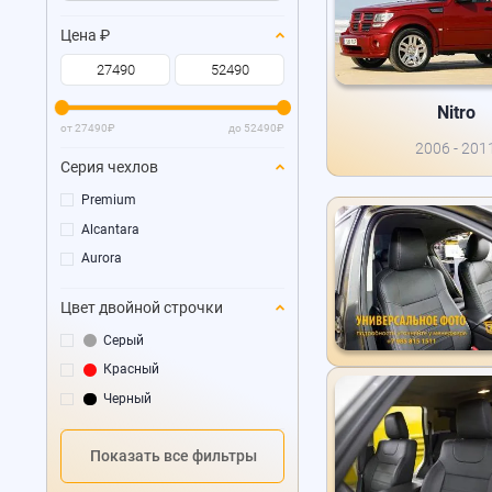
Цена
₽
Nitro
от
27490
₽
до
52490
₽
2006 - 201
Серия чехлов
Premium
Alcantara
Aurora
Цвет двойной строчки
Серый
Красный
Черный
Показать все фильтры