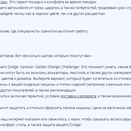
алам
. Это гарант посадки и комфорта во время поездок.
 автомобиля от грязи, царапин, а также потертостей, продлевая срок с
айдете чехлы как в черном цвете, так и в других расцветках.
скве, где специалисты грамотно выполнят работу.
кторов. Вот несколько шагов, которые помогут вам:
Dodge: Caravan, Caliber, Charger, Challenger. Это поможет узнать, какие 
ни могут быть из экокожи, алькантары, текстиля, а также других материал
цветов и дизайна. Выберите вариант, который будет сочетаться со стилем
тимы с вашей моделью машины и типом сидений (например, съемные или 
других покупателей, а также рекомендации.
окупки, включая гарантию, условия
доставки и возврата
, а также возможно
ит защитить и стильно оформить салона машины. Цена на авточехлы вас
е наш
интернет-магазин
или свяжитесь с нами, чтобы заказать аксессуар
омфорт, стиль, а также защита вашего Dodge!