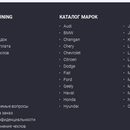
UNING
КАТАЛОГ МАРОК
Audi
BMW
J
идок
Changan
K
оплата
Chery
L
ехлов
Chevrolet
L
я
Citroen
L
Dodge
Fiat
M
Ford
Geely
M
Haval
M
Honda
N
аемые вопросы
Hyundai
O
а заказ
нфиденциальности
внения чехлов