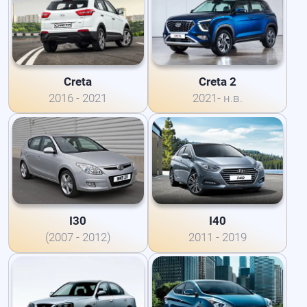
Creta
Creta 2
2016 - 2021
2021- н.в.
I30
I40
(2007 - 2012)
2011 - 2019