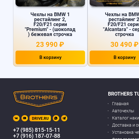
Чехлы на BMW 1
Чехлы на BMW
рестайлинг 2,
рестайлинг 2
F20/F21 серии
F20/F21 сери
"Premium" - (шоколад
"Alcantara" - с
) бежевая строчка
строчка
23 990 ₽
30 490 ₽
В корзину
В корзину
BROTHERS T
Главная
Авточехлы
Каталог нак
DRIVE.RU
Доставка и 
+7 (985) 815-15-11
Установка ч
+7 (916) 187-07-88