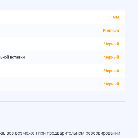
1 мм
Premium
Черный
льной вставки
Черный
Черный
Черный
мовывоз возможен при предварительном резервировании