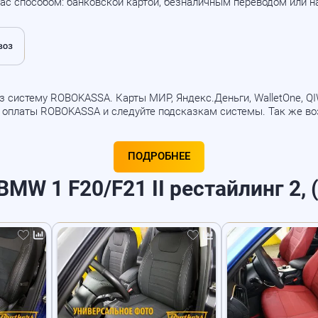
ас способом: банковской картой, безналичным переводом или 
 систему ROBOKASSA. Карты МИР, Яндекс.Деньги, WalletOne, QIWI
б оплаты ROBOKASSA и следуйте подсказкам системы. Так же в
ПОДРОБНЕЕ
MW 1 F20/F21 II рестайлинг 2, (