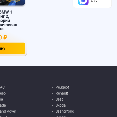
MAX
 BMW 1
нг 2,
серии
оричневая
ка
0 ₽
ину
JAC
Peugeot
eep
Renault
ia
Seat
ada
Skoda
and Rover
SsangYong