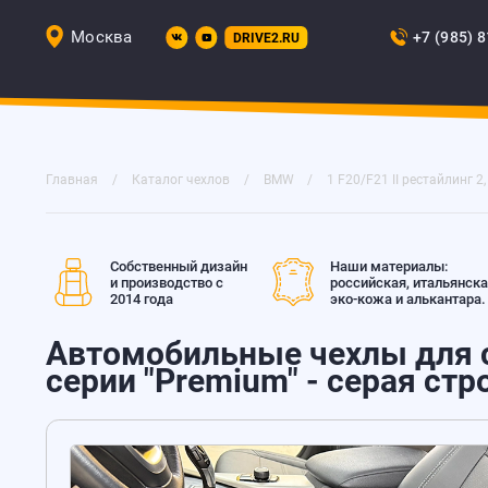
Москва
+7 (985) 
DRIVE2.RU
Главная
Каталог чехлов
BMW
1 F20/F21 II рестайлинг 2,
Собственный дизайн
Наши материалы:
и производство с
российская, итальянск
2014 года
эко-кожа и алькантара.
Автомобильные чехлы для с
серии "Premium" - серая стр