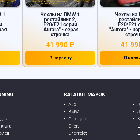
 1
Чехлы на BMW 1
Чехлы на
,
рестайлинг 2,
рестайли
и
F20/F21 серии
F20/F21 
ерая
"Aurora" - серая
"Aurora" - к
строчка
строч
41 990 ₽
41 99
В корзину
В корз
UNING
КАТАЛОГ МАРОК
Audi
BMW
J
идок
Changan
K
оплата
Chery
L
ехлов
Chevrolet
L