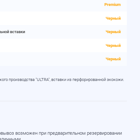
Premium
Черный
льной вставки
Черный
Черный
Черный
кого производства "ULTRA", вставки из перфорированной экокожи.
мовывоз возможен при предварительном резервировании
наличными.