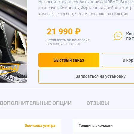
Не препятствуют срабатыванию AIRBAG, Высок
износоустойчивость, Фирменная двойная отстр
комплекте чехлов, Четкая посадка на сидения.
21 990 ₽
Кон
по 
Стоимость за комплект
чехлов, как на фото
Быстрый заказ
В кор
Записаться на установку
ДОПОЛНИТЕЛЬНЫЕ ОПЦИИ
ОТЗЫВЫ
Эко-кожа ультра
Толщина эко-кожи