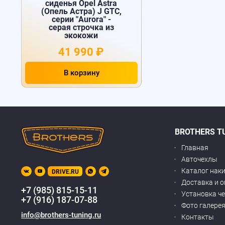
сиденья Opel Astra
(Опель Астра) J GTC,
серии "Aurora" -
серая строчка из
экокожи
41 990 ₽
В корзину
BROTHERS T
Главная
Авточехлы
Каталог нак
DRIVE.RU
Доставка и 
+7 (985) 815-15-11
Установка ч
+7 (916) 187-07-88
Фото галере
info@brothers-tuning.ru
Контакты