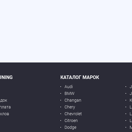
UNING
КАТАЛОГ МАРОК
Audi
BMW
J
идок
Changan
K
оплата
Chery
L
ехлов
Chevrolet
L
я
Citroen
L
Dodge