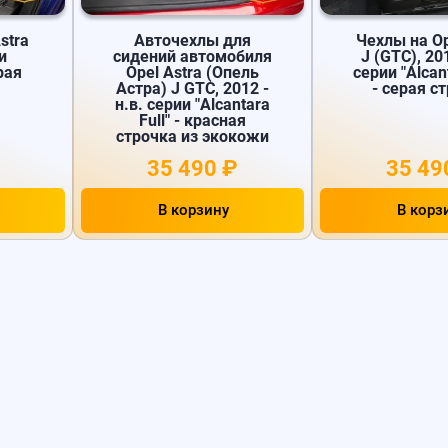
stra
Авточехлы для
Чехлы на Op
и
сидений автомобиля
J (GTC), 201
ерая
Opel Astra (Опель
серии "Alcant
Астра) J GTC, 2012 -
- серая с
н.в. серии "Alcantara
Full" - красная
строчка из экокожи
35 490 ₽
35 49
В корзину
В корз