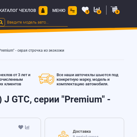
КАТАЛОГ ЧЕХЛОВ
МЕНЮ
0
0
0
Premium" - серая строчка из экокожи
ехлов от 3 лет и
Все наши авточехлы шьются под
гочисленным
конкретную марку, модель и
х клиентов
комплектацию автомобиля.
 J GTC, серии "Premium" -
Доставка