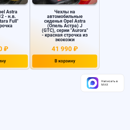
el Astra
Чехлы на
2 - н.в.
автомобильные
ara Full"
сиденья Opel Astra
трочка
(Опель Астра) J
(GTC), серии "Aurora"
- красная строчка из
экокожи
0 ₽
41 990 ₽
ину
В корзину
Написать в
MAX