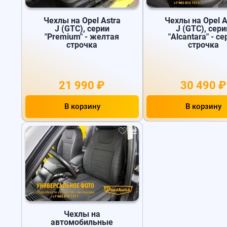
Чехлы на Opel Astra
Чехлы на Opel A
J (GTC), серии
J (GTC), сери
"Premium" - желтая
"Alcantara" - с
строчка
строчка
21 990 ₽
30 490 ₽
В корзину
В корзину
Чехлы на
автомобильные