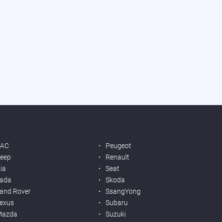
JAC
Peugeot
eep
Renault
ia
Seat
ada
Skoda
and Rover
SsangYong
exus
Subaru
Mazda
Suzuki