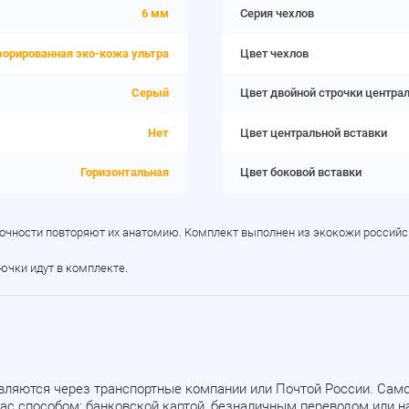
6 мм
Серия чехлов
орированная эко-кожа ультра
Цвет чехлов
Серый
Цвет двойной строчки центра
Нет
Цвет центральной вставки
Горизонтальная
Цвет боковой вставки
в точности повторяют их анатомию. Комплект выполнен из экокожи российс
рючки идут в комплекте.
вляются через транспортные компании или Почтой России. Са
ас способом: банковской картой, безналичным переводом или 