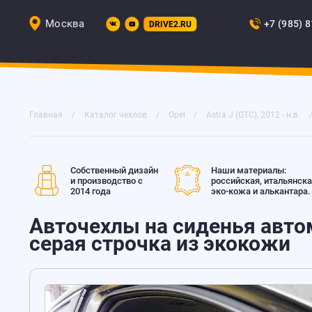
Москва
+7 (985) 
DRIVE2.RU
Главная
Каталог чехлов
Opel
Astra J (GTC), 2012 - н.в.
Собственный дизайн
Наши материалы:
и производство с
российская, итальянск
2014 года
эко-кожа и алькантара.
Авточехлы на сиденья автомо
серая строчка из экокожи