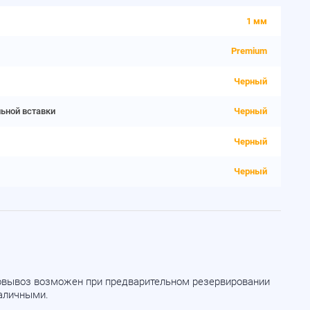
1 мм
Premium
Черный
льной вставки
Черный
Черный
Черный
мовывоз возможен при предварительном резервировании
наличными.