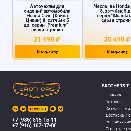
Авточехлы для
Чехлы на Honda 
сидений автомобиля
8, хэтчбек 5 д
Honda Civic (Хонда
серии "Alcantar
Цивик) 8, хэтчбек 5
серая строчк
дв. серии "Premium" -
серая строчка
21 990 ₽
30 490 ₽
В корзину
В корзину
BROTHERS T
Главная
Авточехлы
Каталог нак
DRIVE.RU
Доставка и 
+7 (985) 815-15-11
Установка ч
+7 (916) 187-07-88
Фото галере