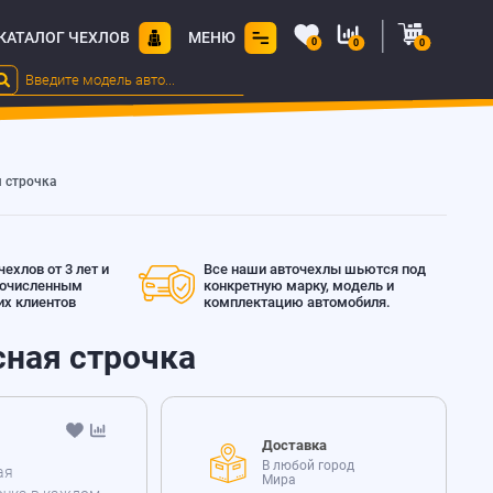
КАТАЛОГ ЧЕХЛОВ
МЕНЮ
0
0
0
я строчка
ехлов от 3 лет и
Все наши авточехлы шьются под
гочисленным
конкретную марку, модель и
х клиентов
комплектацию автомобиля.
асная строчка
Доставка
В любой город
ая
Мира