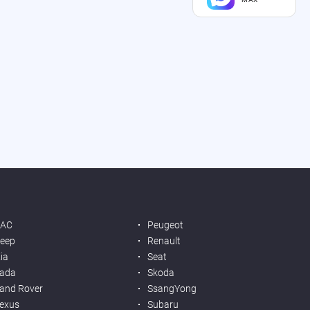
JAC
Peugeot
eep
Renault
ia
Seat
ada
Skoda
and Rover
SsangYong
exus
Subaru