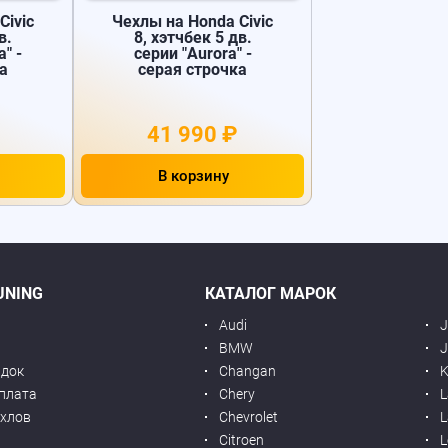
Civic
Чехлы на Honda Civic
в.
8, хэтчбек 5 дв.
a" -
серии "Aurora" -
а
серая строчка
41 990 ₽
В корзину
UNING
КАТАЛОГ МАРОК
Audi
BMW
J
идок
Changan
K
оплата
Chery
L
ехлов
Chevrolet
L
я
Citroen
L