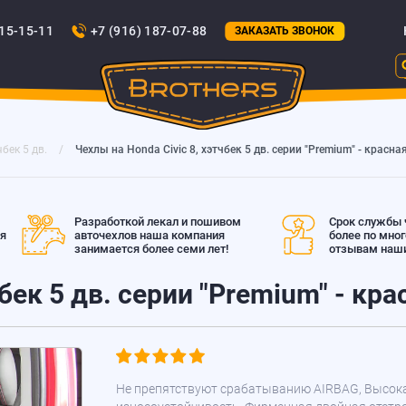
815-15-11
+7 (916) 187-07-88
ЗАКАЗАТЬ ЗВОНОК
чбек 5 дв.
Чехлы на Honda Civic 8, хэтчбек 5 дв. серии "Premium" - красна
Разработкой лекал и пошивом
Срок службы ч
ая
авточехлов наша компания
более по мно
занимается более семи лет!
отзывам наши
чбек 5 дв. серии "Premium" - кр
Не препятствуют срабатыванию AIRBAG, Высок