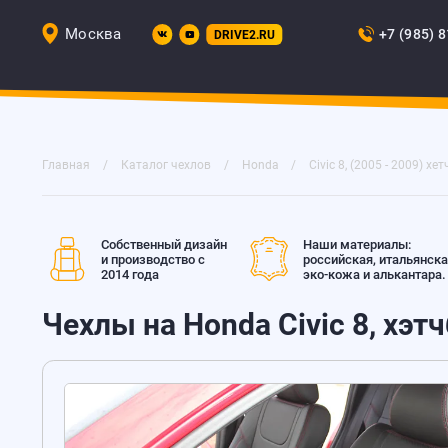
Москва
+7 (985) 
DRIVE2.RU
Главная
Каталог чехлов
Honda
Civic 8, (2005 - 2009) хет
Собственный дизайн
Наши материалы:
и производство с
российская, итальянск
2014 года
эко-кожа и алькантара.
Чехлы на Honda Civic 8, хэт