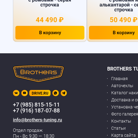
строчка
алькантарой - с
строчка
44 490 ₽
50 490 ₽
В корзину
В корзину
BROTHERS T
Главная
Авточехлы
Каталог нак
DRIVE.RU
Доставка и 
+7 (985) 815-15-11
Установка ч
+7 (916) 187-07-88
Фото галере
info@brothers-tuning.ru
Контакты
Статьи
Отдел продаж
Карта сайта
Пн - Вс 9:30 — 18:30