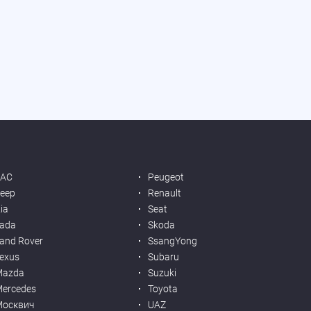
JAC
Peugeot
eep
Renault
ia
Seat
ada
Skoda
and Rover
SsangYong
exus
Subaru
Mazda
Suzuki
ercedes
Toyota
Москвич
UAZ