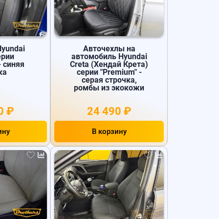
Hyundai
Авточехлы на
ерии
автомобиль Hyundai
- синяя
Creta (Хендай Крета)
ка
серии "Premium" -
серая строчка,
ромбы из экокожи
0 ₽
24 490 ₽
ину
В корзину