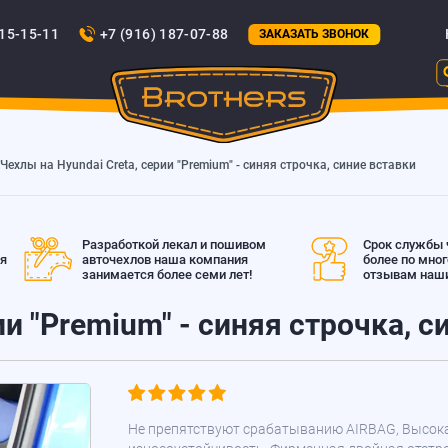
815-15-11
+7 (916) 187-07-88
ЗАКАЗАТЬ ЗВОНОК
Чехлы на Hyundai Creta, серии "Premium" - синяя строчка, синие вставки
Разработкой лекал и пошивом
Срок службы ч
ая
авточехлов наша компания
более по мно
занимается более семи лет!
отзывам наши
ии "Premium" - синяя строчка, с
Не препятствуют срабатыванию AIRBAG, Высок