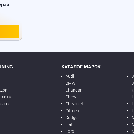
ерая
UNING
КАТАЛОГ МАРОК
Audi
BMW
J
идок
Changan
K
оплата
Chery
L
ехлов
Chevrolet
L
я
Citroen
L
Dodge
Fiat
M
Ford