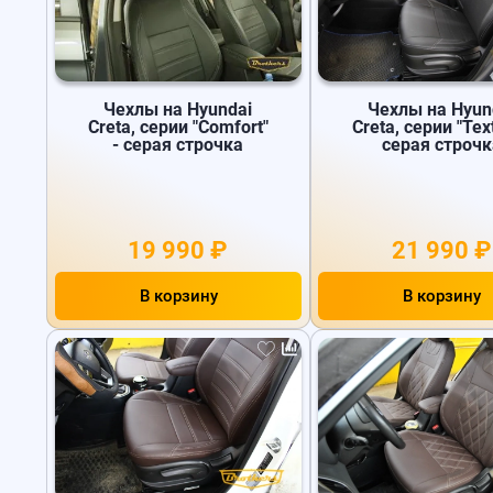
Чехлы на Hyundai
Чехлы на Hyun
Creta, серии "Comfort"
Creta, серии "Text
- серая строчка
серая строчк
19 990 ₽
21 990 ₽
В корзину
В корзину