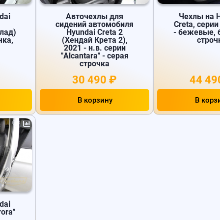
dai
Авточехлы для
Чехлы на 
сидений автомобиля
Creta, серии
лад)
Hyundai Creta 2
- бежевые,
чка,
(Хендай Крета 2),
строч
2021 - н.в. серии
"Alcantara" - серая
строчка
30 490 ₽
44 49
В корзину
В корз
dai
rora"
и