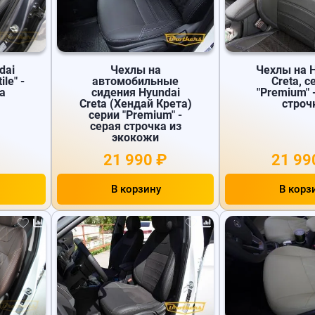
dai
Чехлы на
Чехлы на 
ile" -
автомобильные
Creta, с
а
сидения Hyundai
"Premium" 
Creta (Хендай Крета)
строч
серии "Premium" -
серая строчка из
экокожи
21 990 ₽
21 99
В корзину
В корз