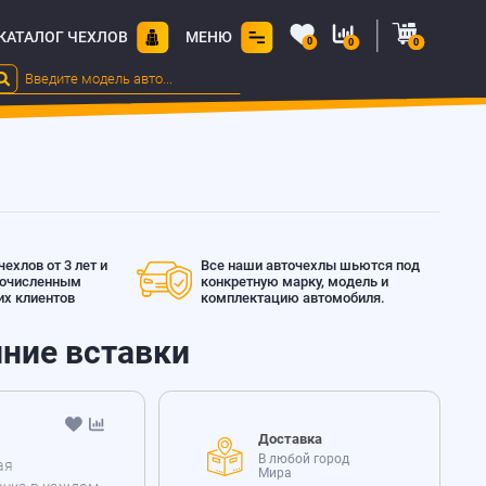
КАТАЛОГ ЧЕХЛОВ
МЕНЮ
0
0
0
ехлов от 3 лет и
Все наши авточехлы шьются под
гочисленным
конкретную марку, модель и
х клиентов
комплектацию автомобиля.
иние вставки
Доставка
В любой город
ая
Мира