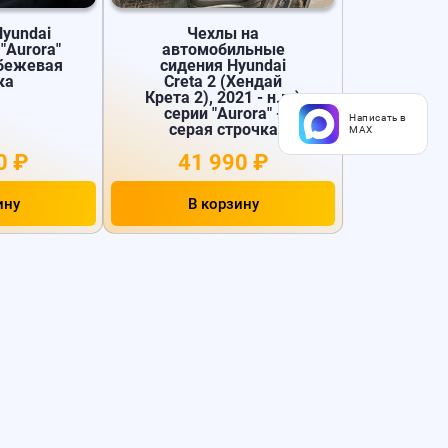
Hyundai
Чехлы на
 "Aurora"
автомобильные
 бежевая
сидения Hyundai
ка
Creta 2 (Хендай
Крета 2), 2021 - н.в.)
серии "Aurora" -
Написать в
серая строчка
MAX
0 ₽
41 990 ₽
ину
В корзину