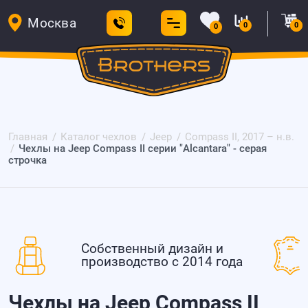
Москва
0
0
0
Главная
Каталог чехлов
Jeep
Compass II, 2017 – н.в.
Чехлы на Jeep Compass II серии "Alcantara" - серая
строчка
Собственный дизайн и
производство с 2014 года
Чехлы на Jeep Compass II