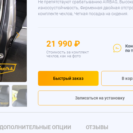
Не препятствуют срабатыванию AIRBAG, Высок
износоустойчивость, Фирменная двойная отстр
комплекте чехлов, Четкая посадка на сидения.
21 990 ₽
Кон
по 
Стоимость за комплект
чехлов, как на фото
Быстрый заказ
В кор
Записаться на установку
ДОПОЛНИТЕЛЬНЫЕ ОПЦИИ
ОТЗЫВЫ