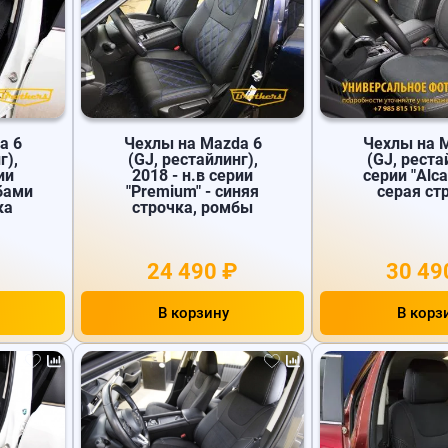
a 6
Чехлы на Mazda 6
Чехлы на 
г),
(GJ, рестайлинг),
(GJ, реста
ии
2018 - н.в серии
серии "Alca
бами
"Premium" - синяя
серая ст
ка
строчка, ромбы
24 490 ₽
30 49
В корзину
В корз