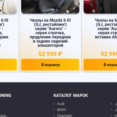
6 III
Чехлы на Mazda 6 III
Чехлы на 
нг)
(GJ, рестайлинг)
(GJ, реста
 -
серии "Aurora" -
серии "Aur
а,
серая строчка,
серая стр
дних
продление передних
вставка Al
и задних сидений
й
алькантарой
52 990 ₽
52 99
В корзину
В корз
UNING
КАТАЛОГ МАРОК
Audi
BMW
J
идок
Changan
K