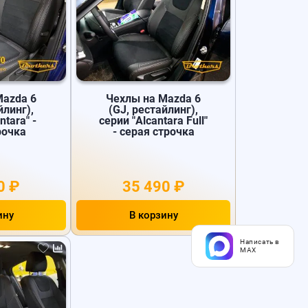
Mazda 6
Чехлы на Mazda 6
йлинг),
(GJ, рестайлинг),
ntara" -
серии "Alcantara Full"
рочка
- серая строчка
0 ₽
35 490 ₽
ину
В корзину
Написать в
MAX