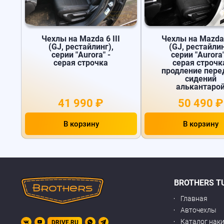
Чехлы на Mazda 6 III
Чехлы на Mazda 
(GJ, рестайлинг),
(GJ, рестайли
серии "Aurora" -
серии "Aurora"
серая строчка
серая строчк
продление пере
сидений
алькантаро
41 990 ₽
50 490 ₽
В корзину
В корзину
BROTHERS T
Главная
Авточехлы
Каталог нак
DRIVE.RU