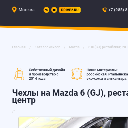
Москва
+7 (985) 
DRIVE2.RU
Главная
Каталог чехлов
Mazda
6 III (GJ) рестайлинг, 201
Собственный дизайн
Наши материалы:
и производство с
российская, итальянск
2014 года
эко-кожа и алькантара.
Чехлы на Mazda 6 (GJ), реста
центр