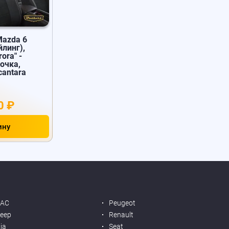
Mazda 6
йлинг),
ora" -
очка,
cantara
0 ₽
ину
JAC
Peugeot
eep
Renault
ia
Seat