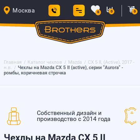
Москва
0
0
0
Главная
Каталог чехлов
Mazda
CX 5 II, (Active), 2017 -
н.в.
Чехлы на Mazda CX 5 II (active), серии "Aurora" -
ромбы, коричневая строчка
Собственный дизайн и
производство с 2014 года
Чехлы на Mazda CX 5 II