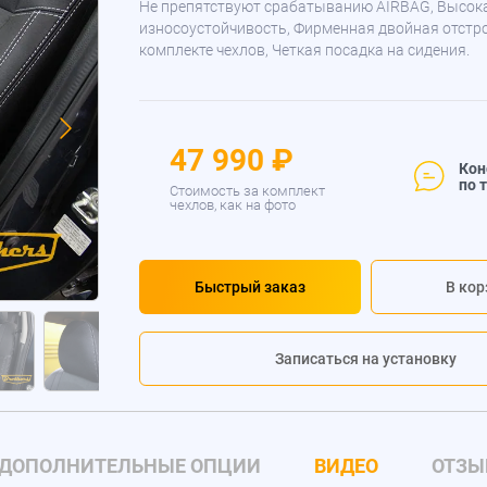
Не препятствуют срабатыванию AIRBAG, Высок
износоустойчивость, Фирменная двойная отстр
комплекте чехлов, Четкая посадка на сидения.
47 990 ₽
Кон
по 
Стоимость за комплект
чехлов, как на фото
Быстрый заказ
В кор
Записаться на установку
ДОПОЛНИТЕЛЬНЫЕ ОПЦИИ
ВИДЕО
ОТЗЫ