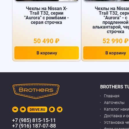
Чехлы на Nissan X-
Чехлы на Nissa
Trail T32, серии
Trail T32, сер
"Aurora" с ромбами -
"Aurora" - с
серая строчка
продленной
алькантарой, че
строчка
50 490 ₽
52 990 ₽
В корзину
В корзину
BROTHERS T
Главная
Авточехлы
Каталог нак
DRIVE.RU
Доставка и 
+7 (985) 815-15-11
Установка ч
+7 (916) 187-07-88
Фото галере