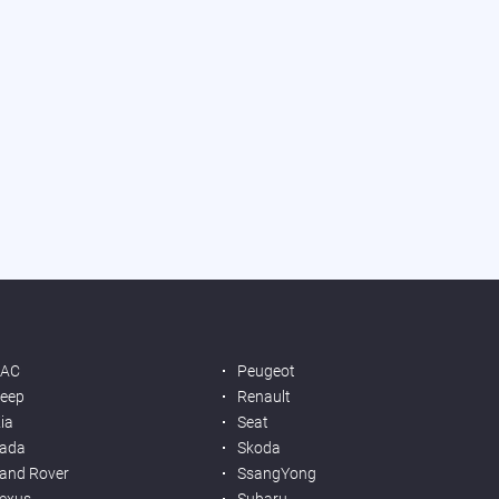
JAC
Peugeot
eep
Renault
ia
Seat
ada
Skoda
and Rover
SsangYong
exus
Subaru