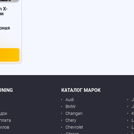
n X-
ии
рная
UNING
КАТАЛОГ МАРОК
Audi
BMW
J
идок
Changan
K
оплата
Chery
L
ехлов
Chevrolet
L
я
Citroen
L