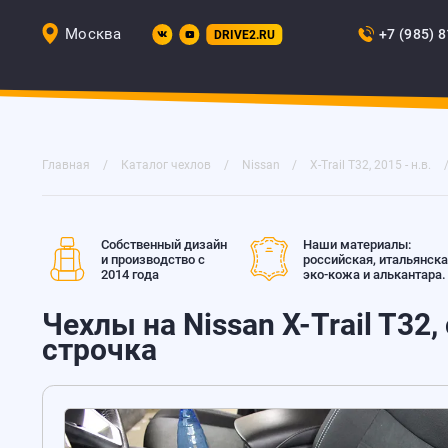
Москва
+7 (985) 
DRIVE2.RU
Главная
Каталог чехлов
Nissan
X-Trail T32, 2015 - н.в.
Собственный дизайн
Наши материалы:
и производство с
российская, итальянск
2014 года
эко-кожа и алькантара.
Чехлы на Nissan X-Trail T32,
строчка