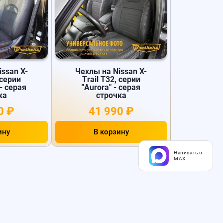
ssan X-
Чехлы на Nissan X-
 серии
Trail T32, серии
 - серая
"Aurora" - серая
ка
строчка
0 ₽
41 990 ₽
ину
В корзину
Написать в
MAX