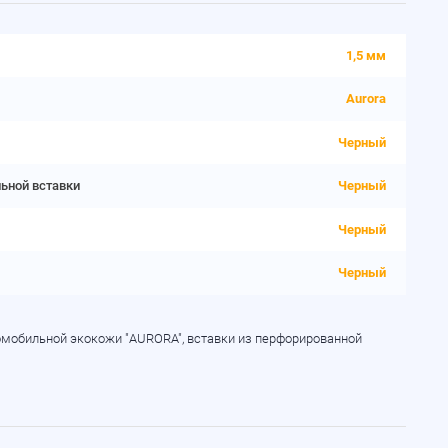
1,5 мм
Aurora
Черный
льной вставки
Черный
Черный
Черный
томобильной экокожи "AURORA", вставки из перфорированной