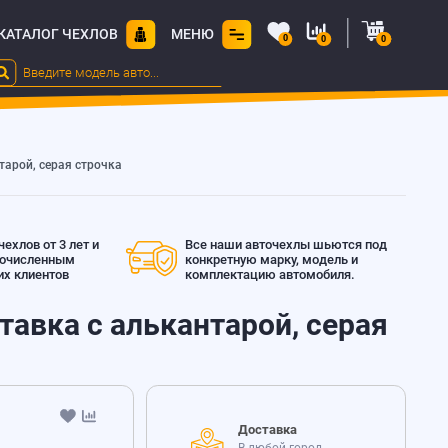
КАТАЛОГ ЧЕХЛОВ
МЕНЮ
0
0
0
нтарой, серая строчка
ехлов от 3 лет и
Все наши авточехлы шьются под
гочисленным
конкретную марку, модель и
х клиентов
комплектацию автомобиля.
ставка с алькантарой, серая
Доставка