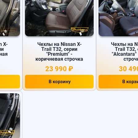
n X-
Чехлы на Nissan X-
Чехлы на Ni
ии
Trail T32, серии
Trail T32,
рная
"Premium" -
"Alcantara"
коричневая строчка
строч
23 990 ₽
30 49
В корзину
В корз