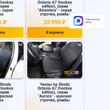
(hockey
Octavia A7 (hockey
 серии
edition), серии
 - серая
"Alcantara" - серая
ка
строчка, ромбы
Написать в
0 ₽
32 990 ₽
MAX
ину
В корзину
 Skoda
Чехлы на Skoda
(hockey
Octavia A7 (hockey
 серии
edition), серии
красная
"Aurora" - красная
ка
строчка, ромбы