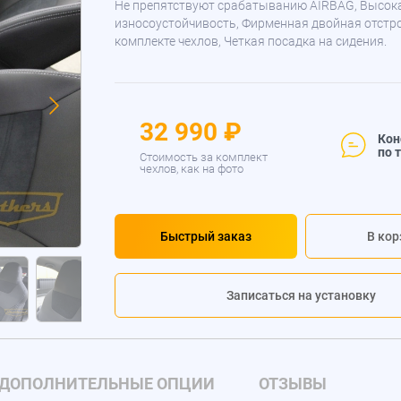
Не препятствуют срабатыванию AIRBAG, Высок
износоустойчивость, Фирменная двойная отстр
комплекте чехлов, Четкая посадка на сидения.
32 990 ₽
Кон
по 
Стоимость за комплект
чехлов, как на фото
Быстрый заказ
В кор
Записаться на установку
ДОПОЛНИТЕЛЬНЫЕ ОПЦИИ
ОТЗЫВЫ