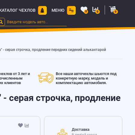
КАТАЛОГ ЧЕХЛОВ
МЕНЮ
0
0
0
ara" - серая строчка, продление передних сидений алькантарой
ехлов от 3 лет и
Все наши авточехлы шьются под
гочисленным
конкретную марку, модель и
х клиентов
комплектацию автомобиля.
a" - серая строчка, продление
Доставка