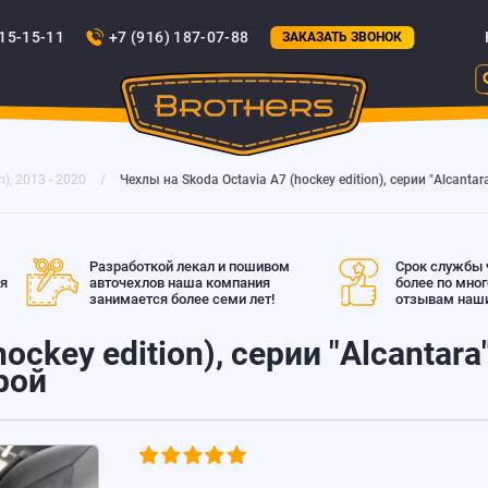
815-15-11
+7 (916) 187-07-88
ЗАКАЗАТЬ ЗВОНОК
n), 2013 - 2020
Чехлы на Skoda Octavia A7 (hockey edition), серии "Alcant
Разработкой лекал и пошивом
Срок службы ч
ая
авточехлов наша компания
более по мно
занимается более семи лет!
отзывам наши
ockey edition), серии "Alcantar
рой