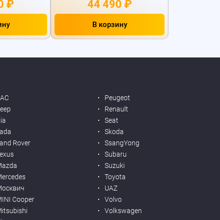
0 ₽
44 490 ₽
ину
В корзину
JAC
Peugeot
eep
Renault
ia
Seat
ada
Skoda
and Rover
SsangYong
exus
Subaru
Mazda
Suzuki
ercedes
Toyota
Москвич
UAZ
INI Cooper
Volvo
itsubishi
Volkswagen