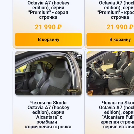
Octavia A7 (hockey
Octavia A7 (hoc
edition), серии
edition), сери
"Premium" - серая
"Premium" - кра
строчка
строчка
21 990 ₽
21 990 ₽
В корзину
В корзину
Чехлы на Skoda
Чехлы на Sko
Octavia A7 (hockey
Octavia A7 (hoc
edition), серии
edition), сери
"Alcantara" с
"Alcantara Full"
ромбами -
красная строч
коричневая строчка
серые встав