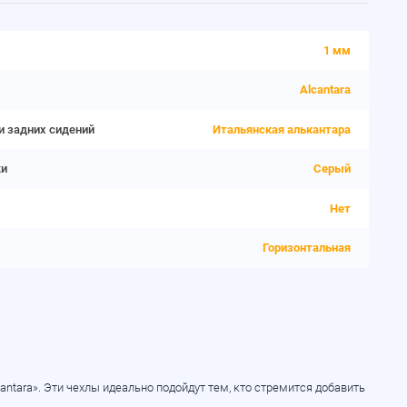
1 мм
Alcantara
и задних сидений
Итальянская алькантара
ки
Серый
Нет
Горизонтальная
ntara». Эти чехлы идеально подойдут тем, кто стремится добавить