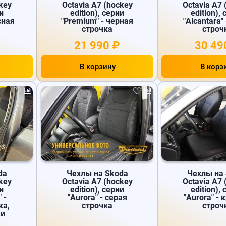
key
Octavia A7 (hockey
Octavia A7 
и
edition), серии
edition),
сная
"Premium" - черная
"Alcantara"
строчка
строч
21 990 ₽
30 49
В корзину
В корз
da
Чехлы на Skoda
Чехлы на
key
Octavia A7 (hockey
Octavia A7 
и
edition), серии
edition),
 -
"Aurora" - серая
"Aurora" - 
ка,
строчка
строч
ки