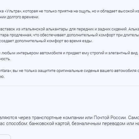
жа
«Ультра», которая не только приятна на ощупь, но и обладает высокой 
нии долгого времени.
 вставок из итальянской алькантары для передних и задних сидений. Аль
нтара продленная, что обеспечивает дополнительный комфорт при длител
 создает дополнительный комфорт во время езды.
с любым интерьером автомобиля и придает ему строгий и элегантный вид.
ность.
lcantara», вы не только защитите оригинальные сиденья вашего автомобиля
ию.
вляются через транспортные компании или Почтой России. Са
ас способом: банковской картой, безналичным переводом или 