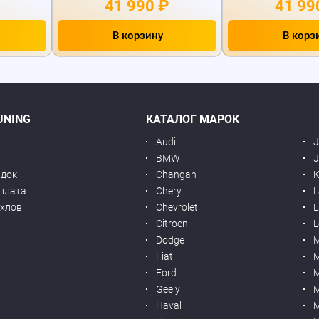
41 990 ₽
41 99
В корзину
В корз
UNING
КАТАЛОГ МАРОК
Audi
BMW
J
идок
Changan
K
оплата
Chery
L
ехлов
Chevrolet
L
я
Citroen
L
Dodge
Fiat
M
Ford
Geely
M
Haval
M