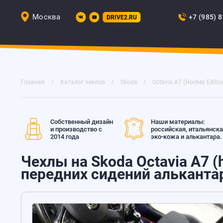
Москва
+7 (985) 
DRIVE2.RU
Главная
Каталог чехлов
Skoda
Octavia A7 (Hockey Editio
Собственный дизайн
Наши материалы:
и производство с
российская, итальянск
2014 года
эко-кожа и алькантара.
Чехлы на Skoda Octavia A7 (h
передних сидений альканта