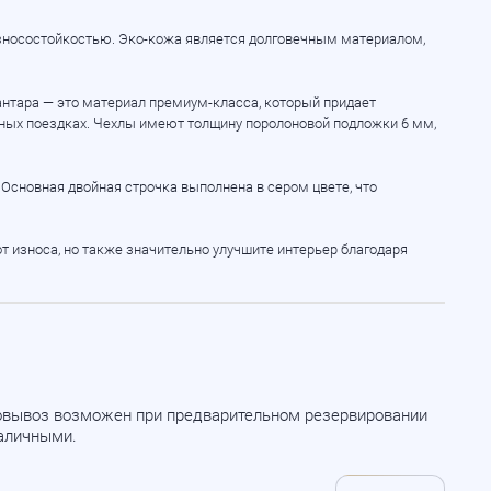
износостойкостью.
Эко-кожа
является долговечным материалом,
кантара — это материал
премиум-класса
, который придает
ьных поездках. Чехлы имеют толщину поролоновой подложки 6 мм,
 Основная двойная строчка выполнена в сером цвете, что
 от износа, но также значительно улучшите интерьер благодаря
мовывоз возможен при предварительном резервировании
наличными.