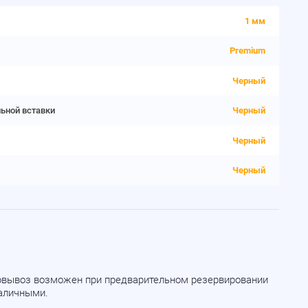
1 мм
Premium
Черный
льной вставки
Черный
Черный
Черный
мовывоз возможен при предварительном резервировании
наличными.