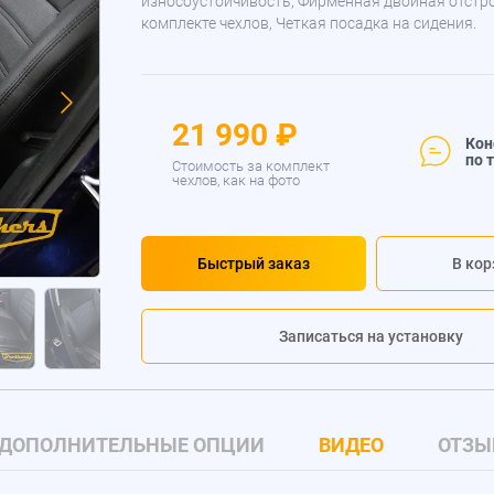
износоустойчивость, Фирменная двойная отстр
комплекте чехлов, Четкая посадка на сидения.
21 990 ₽
Кон
по 
Стоимость за комплект
чехлов, как на фото
Быстрый заказ
В кор
Записаться на установку
ДОПОЛНИТЕЛЬНЫЕ ОПЦИИ
ВИДЕО
ОТЗЫ