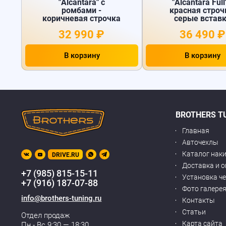
"Alcantara" с
"Alcantara Full"
ромбами -
красная строч
коричневая строчка
серые встав
32 990 ₽
36 490 ₽
В корзину
В корзину
BROTHERS T
Главная
Авточехлы
Каталог нак
DRIVE.RU
Доставка и 
+7 (985) 815-15-11
Установка ч
+7 (916) 187-07-88
Фото галере
info@brothers-tuning.ru
Контакты
Статьи
Отдел продаж
Карта сайта
Пн - Вс 9:30 — 18:30