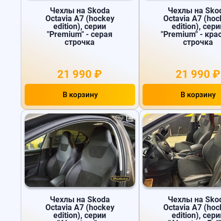
Чехлы на Skoda
Чехлы на Sko
Octavia A7 (hockey
Octavia A7 (hoc
edition), серии
edition), сери
"Premium" - серая
"Premium" - кра
строчка
строчка
21 990 ₽
21 990 ₽
В корзину
В корзину
Чехлы на Skoda
Чехлы на Sko
Octavia A7 (hockey
Octavia A7 (hoc
edition), серии
edition), сери