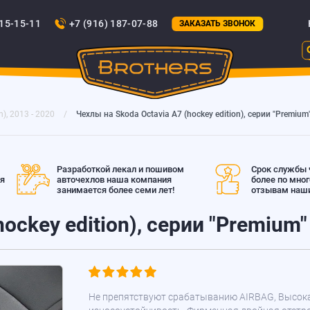
815-15-11
+7 (916) 187-07-88
ЗАКАЗАТЬ ЗВОНОК
n), 2013 - 2020
Чехлы на Skoda Octavia A7 (hockey edition), серии "Premium
Разработкой лекал и пошивом
Срок службы ч
ая
авточехлов наша компания
более по мно
занимается более семи лет!
отзывам наши
ockey edition), серии "Premium"
Не препятствуют срабатыванию AIRBAG, Высок