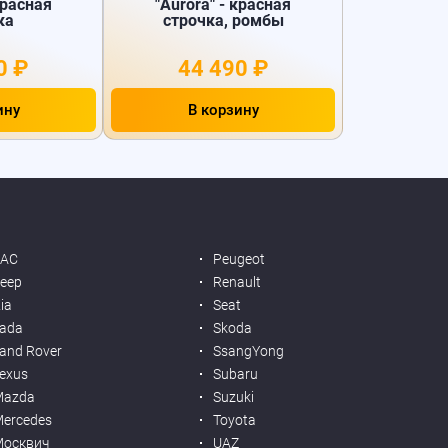
красная
"Aurora" - красная
ка
строчка, ромбы
0 ₽
44 490 ₽
ину
В корзину
JAC
Peugeot
eep
Renault
ia
Seat
ada
Skoda
and Rover
SsangYong
exus
Subaru
Mazda
Suzuki
ercedes
Toyota
Москвич
UAZ