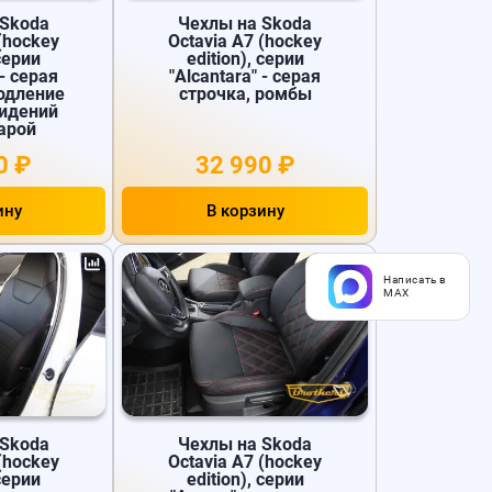
 Skoda
Чехлы на Skoda
(hockey
Octavia A7 (hockey
 серии
edition), серии
 - серая
"Alcantara" - серая
родление
строчка, ромбы
сидений
арой
0 ₽
32 990 ₽
ину
В корзину
Написать в
MAX
 Skoda
Чехлы на Skoda
(hockey
Octavia A7 (hockey
 серии
edition), серии