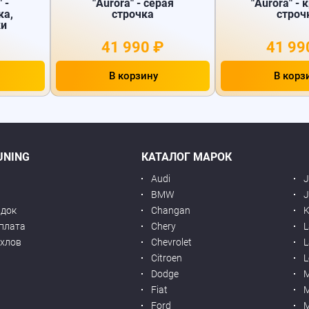
 -
"Aurora" - серая
"Aurora" - 
ка,
строчка
строч
ки
41 990 ₽
41 99
В корзину
В корз
UNING
КАТАЛОГ МАРОК
Audi
BMW
J
идок
Changan
K
оплата
Chery
L
ехлов
Chevrolet
L
я
Citroen
L
Dodge
Fiat
M
Ford