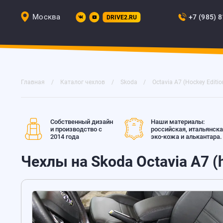
Москва
+7 (985) 
DRIVE2.RU
Главная
Каталог чехлов
Skoda
Octavia A7 (Hockey Editio
Собственный дизайн
Наши материалы:
и производство с
российская, итальянск
2014 года
эко-кожа и алькантара.
Чехлы на Skoda Octavia A7 (h