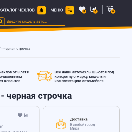
КАТАЛОГ ЧЕХЛОВ
МЕНЮ
0
0
0
" - черная строчка
ехлов от 3 лет и
Все наши авточехлы шьются под
гочисленным
конкретную марку, модель и
х клиентов
комплектацию автомобиля.
 - черная строчка
Доставка
В любой город
ая
Мира