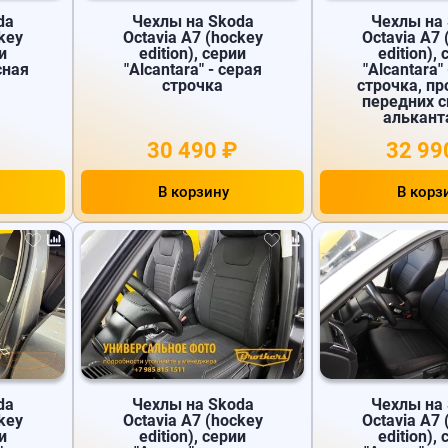
da
Чехлы на Skoda
Чехлы на
key
Octavia A7 (hockey
Octavia A7 
и
edition), серии
edition),
сная
"Alcantara" - серая
"Alcantara"
строчка
строчка, п
передних 
алькант
30 490 ₽
32 99
В корзину
В корз
da
Чехлы на Skoda
Чехлы на
key
Octavia A7 (hockey
Octavia A7 
и
edition), серии
edition),