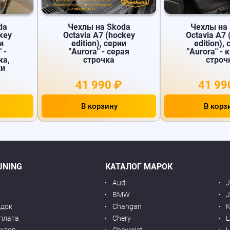
da
Чехлы на Skoda
Чехлы на
key
Octavia A7 (hockey
Octavia A7 
и
edition), серии
edition),
 -
"Aurora" - серая
"Aurora" - 
ка,
строчка
строч
ки
41 990 ₽
41 99
В корзину
В корз
UNING
КАТАЛОГ МАРОК
Audi
BMW
J
идок
Changan
K
оплата
Chery
L
ехлов
Chevrolet
L