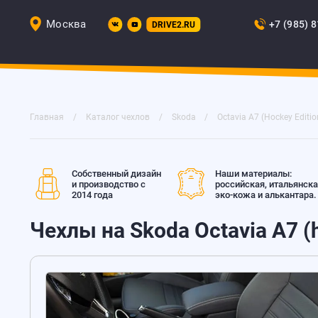
Москва
+7 (985) 
DRIVE2.RU
Главная
Каталог чехлов
Skoda
Octavia A7 (Hockey Editio
Собственный дизайн
Наши материалы:
и производство с
российская, итальянск
2014 года
эко-кожа и алькантара.
Чехлы на Skoda Octavia A7 (h