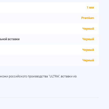
1 мм
Premium
Черный
льной вставки
Черный
Черный
Черный
окожи российского производства "ULTRA", вставки из