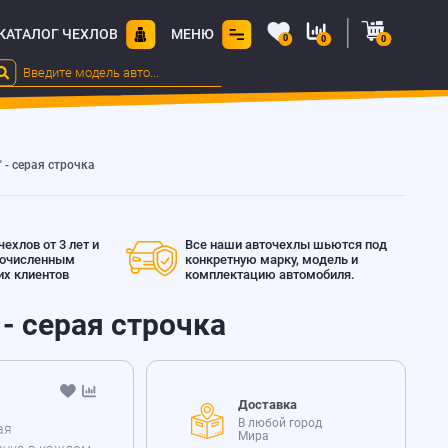
КАТАЛОГ ЧЕХЛОВ
МЕНЮ
0
0
0
" - серая строчка
ехлов от 3 лет и
Все наши авточехлы шьются под
гочисленным
конкретную марку, модель и
х клиентов
комплектацию автомобиля.
 - серая строчка
Доставка
В любой город
ая
Мира