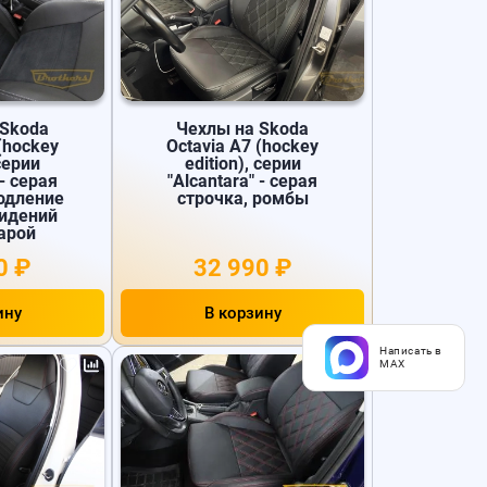
 Skoda
Чехлы на Skoda
(hockey
Octavia A7 (hockey
 серии
edition), серии
 - серая
"Alcantara" - серая
родление
строчка, ромбы
сидений
арой
0 ₽
32 990 ₽
ину
В корзину
Написать в
MAX