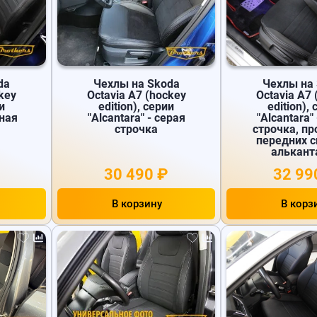
da
Чехлы на Skoda
Чехлы на
key
Octavia A7 (hockey
Octavia A7 
и
edition), серии
edition),
рная
"Alcantara" - серая
"Alcantara"
строчка
строчка, п
передних 
алькант
30 490 ₽
32 99
В корзину
В корз