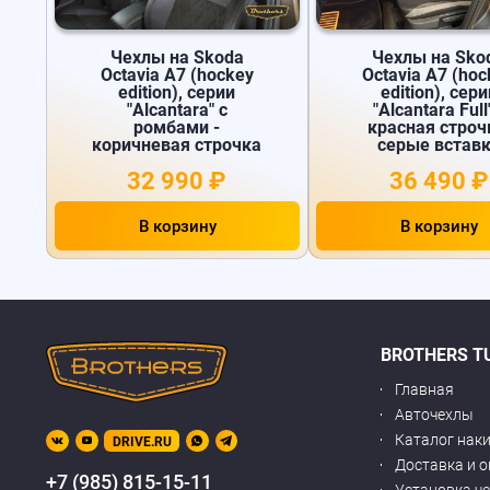
Чехлы на Skoda
Чехлы на Sko
Octavia A7 (hockey
Octavia A7 (hoc
edition), серии
edition), сери
"Alcantara" с
"Alcantara Full"
ромбами -
красная строч
коричневая строчка
серые встав
32 990 ₽
36 490 ₽
В корзину
В корзину
BROTHERS T
Главная
Авточехлы
Каталог нак
DRIVE.RU
Доставка и 
+7 (985) 815-15-11
Установка ч