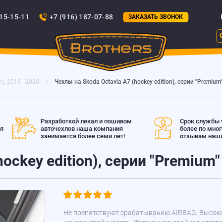
815-15-11
+7 (916) 187-07-88
ЗАКАЗАТЬ ЗВОНОК
n), 2013 - 2020
Чехлы на Skoda Octavia A7 (hockey edition), серии "Premium
Разработкой лекал и пошивом
Срок службы ч
ая
авточехлов наша компания
более по мно
занимается более семи лет!
отзывам наши
ockey edition), серии "Premium"
Не препятствуют срабатыванию AIRBAG, Высок