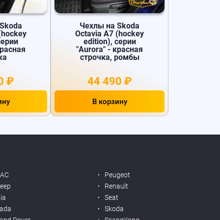
 Skoda
Чехлы на Skoda
(hockey
Octavia A7 (hockey
 серии
edition), серии
красная
"Aurora" - красная
ка
строчка, ромбы
0 ₽
44 490 ₽
ину
В корзину
JAC
Peugeot
eep
Renault
ia
Seat
ada
Skoda
and Rover
SsangYong