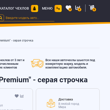
КАТАЛОГ ЧЕХЛОВ
МЕНЮ
0
0
0
remium" - серая строчка
ехлов от 3 лет и
Все наши авточехлы шьются под
гочисленным
конкретную марку, модель и
х клиентов
комплектацию автомобиля.
Premium" - серая строчка
Доставка
В любой город
ая
Мира