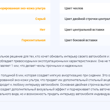
орированная эко-кожа ультра
Цвет чехлов
Серый
Цвет двойной строчки центра
Нет
Цвет центральной вставки
Горизонтальная
Цвет боковой вставки
альное решение для тех, кто хочет обновить интерьер своего автомобиля 
 обладает превосходными эксплуатационными характеристиками. Она не то
авляет 1 мм, что делает чехлы прочными и надежными.
толщиной 6 мм, которая создает мягкую амортизацию при сидении. Это о
ированной
эко-кожи
ультра, что придает им дополнительный стильный акц
одходит к любому интерьеру автомобиля. Основная двойная строчка выпол
 создает дополнительный визуальный эффект и подчеркивает стиль авточе
ального вида, но и возможность придать интерьеру автомобиля индивидуал