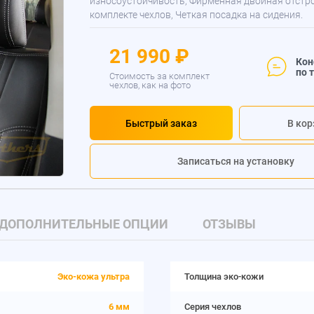
износоустойчивость, Фирменная двойная отстр
комплекте чехлов, Четкая посадка на сидения.
21 990 ₽
Кон
по 
Стоимость за комплект
чехлов, как на фото
Быстрый заказ
В кор
Записаться на установку
ДОПОЛНИТЕЛЬНЫЕ ОПЦИИ
ОТЗЫВЫ
Эко-кожа ультра
Толщина эко-кожи
6 мм
Серия чехлов