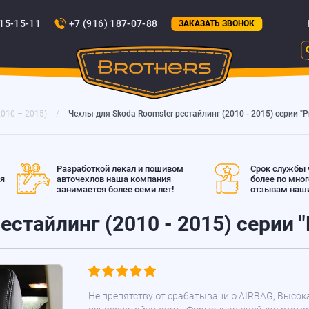
815-15-11
+7 (916) 187-07-88
ЗАКАЗАТЬ ЗВОНОК
2010 – 2015)
Чехлы для Skoda Roomster рестайлинг (2010 - 2015) серии "P
Разработкой лекал и пошивом
Срок службы ч
ая
авточехлов наша компания
более по мно
занимается более семи лет!
отзывам наши
стайлинг (2010 - 2015) серии "
Не препятствуют срабатыванию AIRBAG, Высок