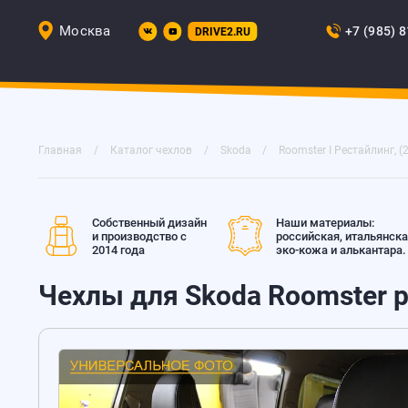
Москва
+7 (985) 
DRIVE2.RU
Главная
Каталог чехлов
Skoda
Roomster I Рестайлинг, (
Собственный дизайн
Наши материалы:
и производство с
российская, итальянск
2014 года
эко-кожа и алькантара.
Чехлы для Skoda Roomster ре