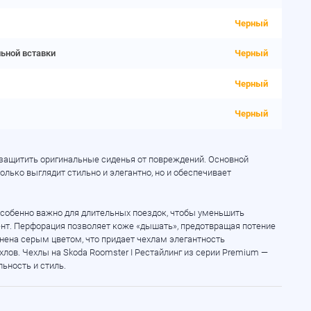
Черный
льной вставки
Черный
Черный
Черный
и защитить оригинальные сиденья от повреждений. Основной
лько выглядит стильно и элегантно, но и обеспечивает
собенно важно для длительных поездок, чтобы уменьшить
ент. Перфорация позволяет коже «дышать», предотвращая потение
нена серым цветом, что придает чехлам элегантность
хлов. Чехлы на Skoda Roomster I Рестайлинг из серии Premium —
ьность и стиль.