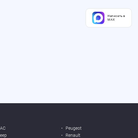
Написать в
MAX
JAC
Peugeot
eep
Renault