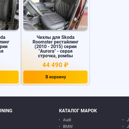
oda
Чехлы для Skoda
линг
Roomster рестайлинг
ерии
(2010 - 2015) серии
ая
"Aurora" - серая
строчка, ромбы
44 490 ₽
В корзину
UNING
КАТАЛОГ МАРОК
Audi
BMW
J