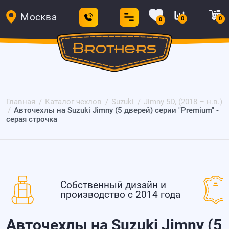
Москва
0
0
0
Главная
Каталог чехлов
Suzuki
Jimny 5D, (2018 – н.в.)
Авточехлы на Suzuki Jimny (5 дверей) серии "Premium" -
серая строчка
Собственный дизайн и
производство с 2014 года
Авточехлы на Suzuki Jimny (5