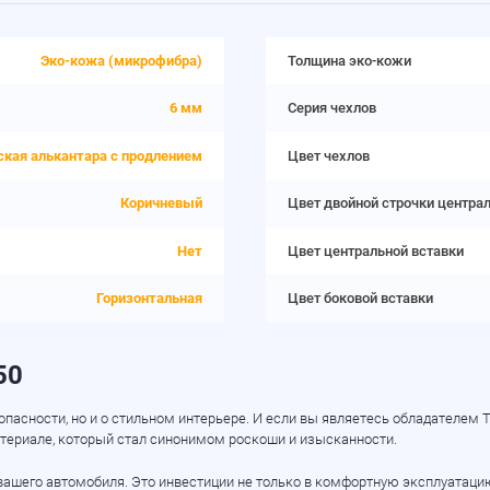
Эко-кожа (микрофибра)
Толщина эко-кожи
6 мм
Серия чехлов
ская алькантара с продлением
Цвет чехлов
Коричневый
Цвет двойной строчки центра
Нет
Цвет центральной вставки
Горизонтальная
Цвет боковой вставки
50
асности, но и о стильном интерьере. И если вы являетесь обладателем To
материале, который стал синонимом роскоши и изысканности.
ашего автомобиля. Это инвестиции не только в комфортную эксплуатацию