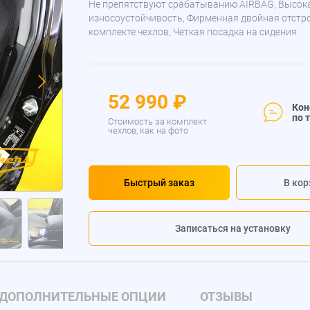
Не препятствуют срабатыванию AIRBAG, Высок
износоустойчивость, Фирменная двойная отстр
комплекте чехлов, Четкая посадка на сидения.
52 990 ₽
Кон
по 
Стоимость за комплект
чехлов, как на фото
Быстрый заказ
В кор
Записаться на установку
ДОПОЛНИТЕЛЬНЫЕ ОПЦИИ
ОТЗЫВЫ