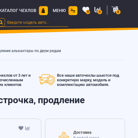
КАТАЛОГ ЧЕХЛОВ
МЕНЮ
0
0
0
родление алькантары по двум рядам
ехлов от 3 лет и
Все наши авточехлы шьются под
гочисленным
конкретную марку, модель и
х клиентов
комплектацию автомобиля.
 строчка, продление
Доставка