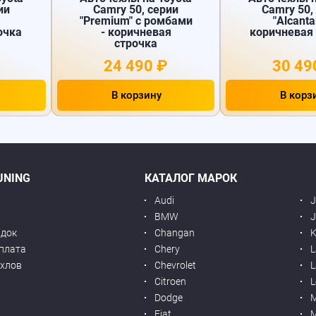
ии
Camry 50, серии
Camry 50,
"Premium" с ромбами
"Alcanta
очка
- коричневая
коричневая
строчка
24 490 ₽
30 49
В корзину
В корз
UNING
КАТАЛОГ МАРОК
Audi
BMW
J
идок
Changan
K
оплата
Chery
L
ехлов
Chevrolet
L
я
Citroen
L
Dodge
Fiat
M