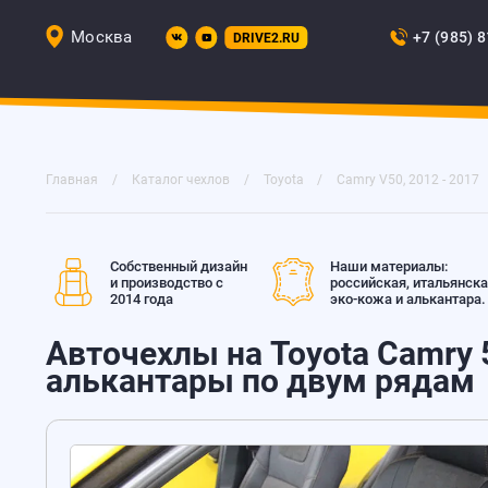
Москва
+7 (985) 
DRIVE2.RU
Главная
Каталог чехлов
Toyota
Camry V50, 2012 - 2017
Собственный дизайн
Наши материалы:
и производство с
российская, итальянск
2014 года
эко-кожа и алькантара.
Авточехлы на Toyota Camry 5
алькантары по двум рядам