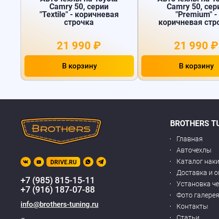
Camry 50, серии
Camry 50, сер
"Textile" - коричневая
"Premium" -
строчка
коричневая стр
21 990 ₽
21 990 ₽
В корзину
В корзину
BROTHERS T
Главная
Авточехлы
Каталог нак
DRIVE.RU
Доставка и 
+7 (985) 815-15-11
Установка ч
+7 (916) 187-07-88
Фото галере
info@brothers-tuning.ru
Контакты
Статьи