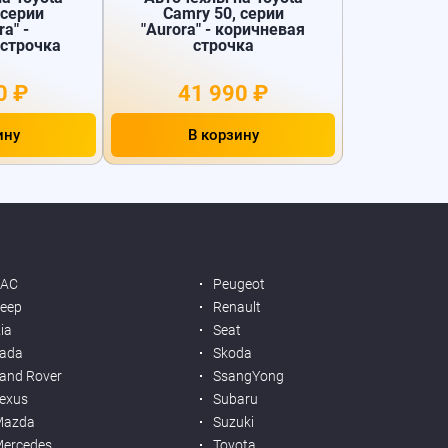
 серии
Camry 50, серии
ra" -
"Aurora" - коричневая
 строчка
строчка
0 ₽
41 990 ₽
ину
В корзину
JAC
Peugeot
eep
Renault
ia
Seat
ada
Skoda
and Rover
SsangYong
exus
Subaru
Mazda
Suzuki
ercedes
Toyota