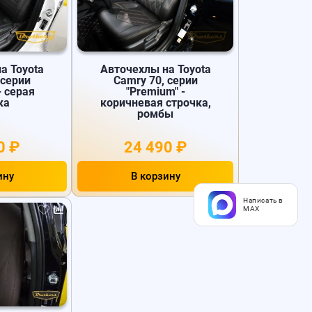
а Toyota
Авточехлы на Toyota
 серии
Camry 70, серии
- серая
"Premium" -
ка
коричневая строчка,
ромбы
0 ₽
24 490 ₽
ину
В корзину
Написать в
MAX