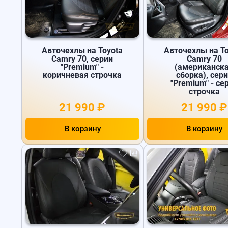
Авточехлы на Toyota
Авточехлы на To
Camry 70, серии
Camry 70
"Premium" -
(американск
коричневая строчка
сборка), сер
"Premium" - се
строчка
21 990 ₽
21 990 ₽
В корзину
В корзину