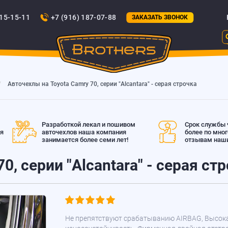
815-15-11
+7 (916) 187-07-88
ЗАКАЗАТЬ ЗВОНОК
Авточехлы на Toyota Camry 70, серии "Alcantara" - серая строчка
Разработкой лекал и пошивом
Срок службы ч
ая
авточехлов наша компания
более по мно
занимается более семи лет!
отзывам наши
0, серии "Alcantara" - серая ст
Не препятствуют срабатыванию AIRBAG, Высок