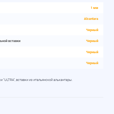
1 мм
Alcantara
Черный
льной вставки
Черный
Черный
Черный
и "ULTRA", вставки из итальянской алькантары.