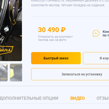
износоустойчивость, Фирменная двойная отстр
комплекте чехлов, Четкая посадка на сидения.
30 490 ₽
Кон
по 
Стоимость за комплект
чехлов, как на фото
Быстрый заказ
В кор
Записаться на установку
ДОПОЛНИТЕЛЬНЫЕ ОПЦИИ
ВИДЕО
ОТЗЫ