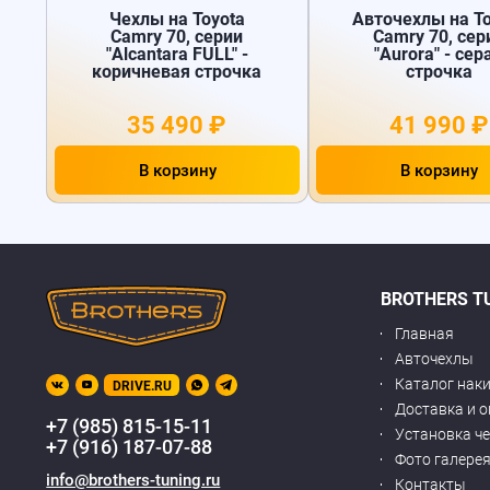
Чехлы на Toyota
Авточехлы на To
Camry 70, серии
Camry 70, сер
"Alcantara FULL" -
"Aurora" - сер
коричневая строчка
строчка
35 490 ₽
41 990 ₽
В корзину
В корзину
BROTHERS T
Главная
Авточехлы
Каталог нак
DRIVE.RU
Доставка и 
+7 (985) 815-15-11
Установка ч
+7 (916) 187-07-88
Фото галере
info@brothers-tuning.ru
Контакты