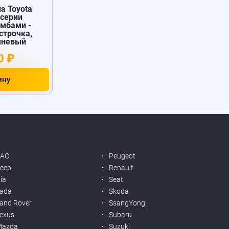
а Toyota
 серии
омбами -
строчка,
чневый
0 ₽
ину
JAC
Peugeot
eep
Renault
ia
Seat
ada
Skoda
and Rover
SsangYong
exus
Subaru
Mazda
Suzuki