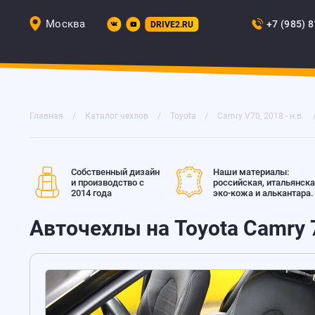
Москва
+7 (985) 
DRIVE2.RU
Главная
Каталог чехлов
Toyota
Camry V70, 2018 - н.в.
Собственный дизайн
Наши материалы:
и производство с
российская, итальянск
2014 года
эко-кожа и алькантара.
Авточехлы на Toyota Camry 7