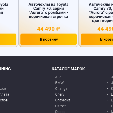
yota
Авточехлы на Toyota
Авточехлы н
ии
Camry 70, серии
Camry 70,
ая
"Aurora" с ромбами -
"Aurora" с р
коричневая строчка
коричневая 
цвет кори
44 490 ₽
44 49
В корзину
В корз
UNING
КАТАЛОГ МАРОК
Audi
BMW
J
идок
Changan
K
оплата
Chery
L
ехлов
Chevrolet
L
я
Citroen
L
Dodge