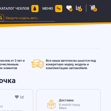
КАТАЛОГ ЧЕХЛОВ
МЕНЮ
0
0
0
ехлов от 3 лет и
Все наши авточехлы шьются под
гочисленным
конкретную марку, модель и
х клиентов
комплектацию автомобиля.
рочка
Доставка
В любой город
ая
Мира