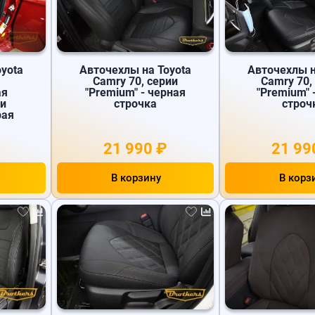
yota
Авточехлы на Toyota
Авточехлы н
Camry 70, серии
Camry 70,
ая
"Premium" - черная
"Premium" 
ии
строчка
строч
рая
21 990 ₽
21 99
В корзину
В корз