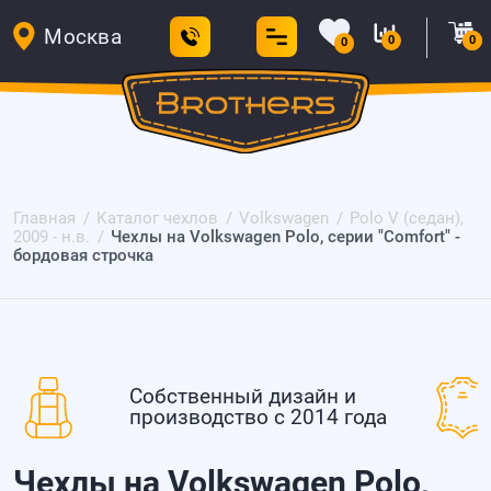
Москва
0
0
0
Главная
Каталог чехлов
Volkswagen
Polo V (седан),
2009 - н.в.
Чехлы на Volkswagen Polo, серии "Comfort" -
бордовая строчка
Собственный дизайн и
производство с 2014 года
Чехлы на Volkswagen Polo,