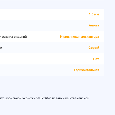
1,5 мм
Aurora
и задних сидений
Итальянская алькантара
ки
Серый
Нет
Горизонтальная
автомобильной экокожи "AURORA", вставки из итальянской