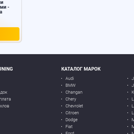
ии
ми -
а
UNING
КАТАЛОГ МАРОК
Audi
BMW
J
идок
Changan
K
оплата
Chery
L
ехлов
Chevrolet
L
я
Citroen
L
Dodge
Fiat
M
Ford