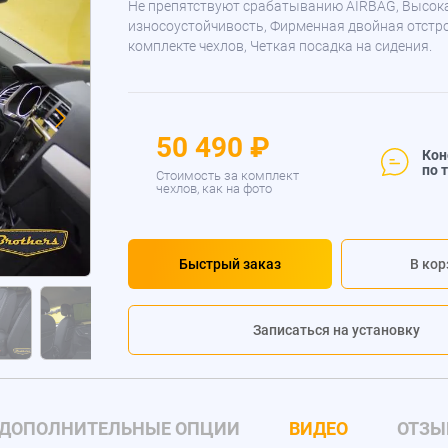
Не препятствуют срабатыванию AIRBAG, Высок
износоустойчивость, Фирменная двойная отстр
комплекте чехлов, Четкая посадка на сидения.
50 490 ₽
Кон
по 
Стоимость за комплект
чехлов, как на фото
Быстрый заказ
В кор
Записаться на установку
ДОПОЛНИТЕЛЬНЫЕ ОПЦИИ
ВИДЕО
ОТЗЫ