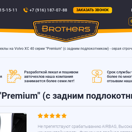
815-15-11
+7 (916) 187-07-88
ЗАКАЗАТЬ ЗВОНОК
ехлы на Volvo XC 40 серии "Premium" (с задним подлокотником) - серая стро
Разработкой лекал и пошивом
Срок службы ч
ая
авточехлов наша компания
более по мно
занимается более семи лет!
отзывам наши
 "Premium" (с задним подлокотн
Не препятствуют срабатыванию AIRBAG, Высок