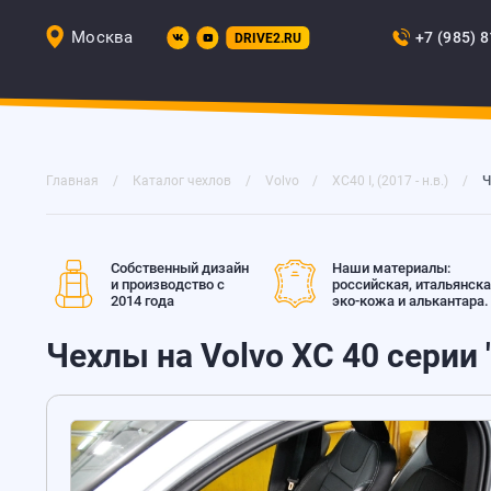
Москва
+7 (985) 
DRIVE2.RU
Главная
Каталог чехлов
Volvo
XC40 I, (2017 - н.в.)
Ч
Собственный дизайн
Наши материалы:
и производство с
российская, итальянск
2014 года
эко-кожа и алькантара.
Чехлы на Volvo XC 40 серии