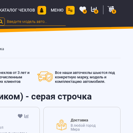
КАТАЛОГ ЧЕХЛОВ
МЕНЮ
0
0
0
чка
ехлов от 3 лет и
Все наши авточехлы шьются под
гочисленным
конкретную марку, модель и
х клиентов
комплектацию автомобиля.
иком) - серая строчка
Доставка
В любой город
ая
Мира