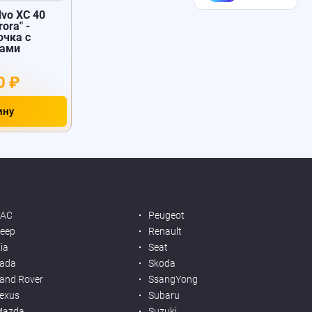
vo XC 40
ora" -
очка с
пами
0 ₽
ину
JAC
Peugeot
eep
Renault
ia
Seat
ada
Skoda
and Rover
SsangYong
exus
Subaru
Mazda
Suzuki