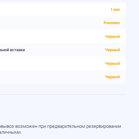
1 мм
Premium
Черный
льной вставки
Черный
Черный
Черный
мовывоз возможен при предварительном резервировании
наличными.