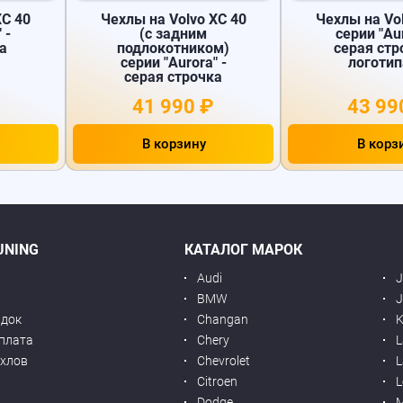
XC 40
Чехлы на Volvo XC 40
Чехлы на Vol
 -
(с задним
серии "Aur
а
подлокотником)
серая стр
серии "Aurora" -
логоти
серая строчка
41 990 ₽
43 99
В корзину
В корз
UNING
КАТАЛОГ МАРОК
Audi
BMW
J
идок
Changan
K
оплата
Chery
L
ехлов
Chevrolet
L
я
Citroen
L
Dodge