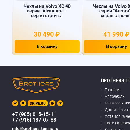
Чехлы на Volvo XC 40
Чехлы на Volvo 
серии "Alcantara" -
серии "Aurora"
серая строчка
серая строчк
30 490 ₽
41 990 ₽
В корзину
В корзину
BROTHERS T
Главная
Авточехлы
Каталог нак
DRIVE.RU
Доставка и 
+7 (985) 815-15-11
Установка ч
+7 (916) 187-07-88
Фото галере
info@brothers-tuning.ru
Контакты