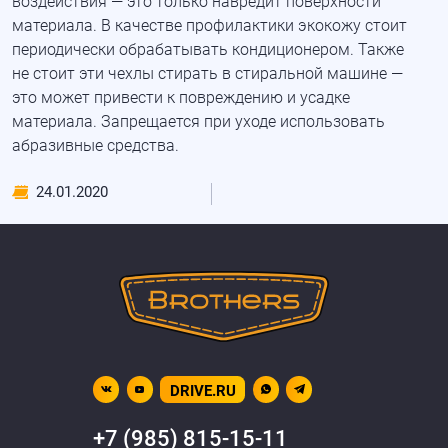
воздействия — это только навредит поверхности
материала. В качестве профилактики экокожу стоит
периодически обрабатывать
кондиционером
. Также
не стоит эти чехлы стирать
в стиральной машине
—
это может привести к
повреждению
и усадке
материала. Запрещается при уходе использовать
абразивные средства.
24.01.2020
DRIVE.RU
+7 (985) 815-15-11