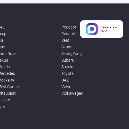
JAC
Peugeot
Написать в
MAX
eep
Renault
ia
Seat
ada
Skoda
and Rover
SsangYong
exus
Subaru
Mazda
Suzuki
ercedes
Toyota
Москвич
UAZ
INI Cooper
Volvo
itsubishi
Volkswagen
issan
pel