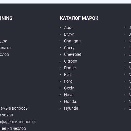
UNING
КАТАЛОГ МАРОК
Audi
BMW
J
идок
Changan
K
оплата
Chery
L
ехлов
Chevrolet
L
я
Citroen
L
Dodge
Fiat
M
Ford
Geely
M
Haval
M
Honda
N
аемые вопросы
Hyundai
O
а заказ
нфиденциальности
внения чехлов