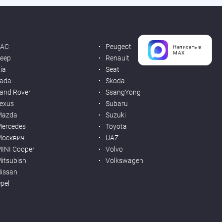
JAC
Peugeot
Написать в
MAX
eep
Renault
ia
Seat
ada
Skoda
and Rover
SsangYong
exus
Subaru
Mazda
Suzuki
ercedes
Toyota
Москвич
UAZ
INI Cooper
Volvo
itsubishi
Volkswagen
issan
pel