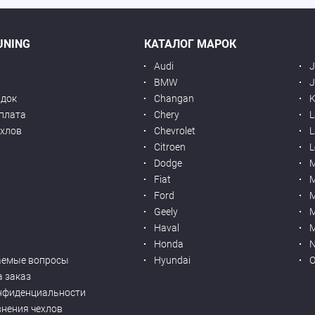
UNING
КАТАЛОГ МАРОК
Audi
BMW
J
идок
Changan
K
оплата
Chery
L
ехлов
Chevrolet
L
я
Citroen
L
Dodge
Fiat
M
Ford
Geely
M
Haval
M
Honda
N
аемые вопросы
Hyundai
O
а заказ
нфиденциальности
внения чехлов