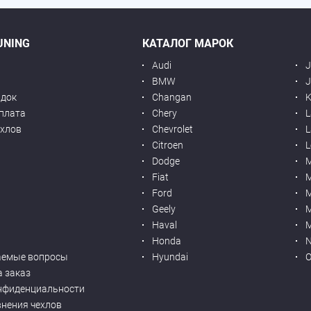
UNING
КАТАЛОГ МАРОК
Audi
BMW
J
идок
Changan
K
оплата
Chery
L
ехлов
Chevrolet
L
я
Citroen
L
Dodge
Fiat
M
Ford
Geely
M
Haval
M
Honda
N
аемые вопросы
Hyundai
O
а заказ
нфиденциальности
внения чехлов