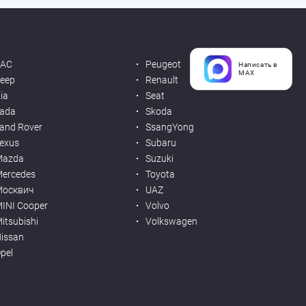
JAC
Peugeot
Написать в
MAX
eep
Renault
ia
Seat
ada
Skoda
and Rover
SsangYong
exus
Subaru
Mazda
Suzuki
ercedes
Toyota
Москвич
UAZ
INI Cooper
Volvo
itsubishi
Volkswagen
issan
pel