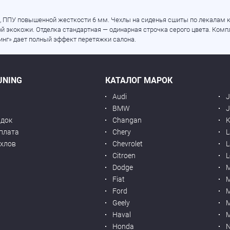
, ППУ повышенной жесткости 6 мм. Чехлы на сиденья сшиты по лекалам кр
 экокожи. Отделка стандартная — одинарная строчка серого цвета. Компл
нг» дает полный эффект перетяжки салона.
UNING
КАТАЛОГ МАРОК
Audi
BMW
J
идок
Changan
K
оплата
Chery
L
ехлов
Chevrolet
L
я
Citroen
L
Dodge
Fiat
M
Ford
Geely
M
Haval
M
Honda
N