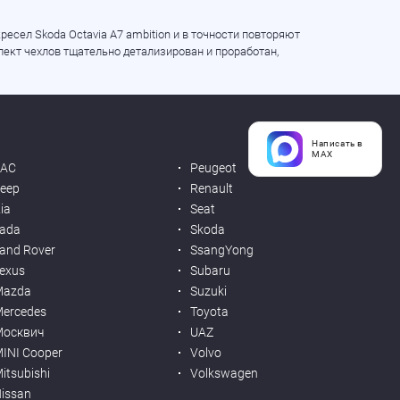
есел Skoda Octavia A7 ambition и в точности повторяют
ект чехлов тщательно детализирован и проработан,
Написать в
MAX
JAC
Peugeot
eep
Renault
ia
Seat
ada
Skoda
and Rover
SsangYong
exus
Subaru
Mazda
Suzuki
ercedes
Toyota
Москвич
UAZ
INI Cooper
Volvo
itsubishi
Volkswagen
issan