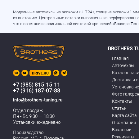
Модельные авточехлы из экокожи
«ULTRA
», толщина экокожи 1 мм
их анатомию. Центральные вставки выполнены из перфорированной
что в сочетании с оригинальной системой креплений
«Бразерс
Тюни
BROTHERS T
Главная
Авточехлы
Каталог нак
DRIVE.RU
Доставка и 
+7 (985) 815-15-11
Установка ч
+7 (916) 187-07-88
Фото галере
info@brothers-tuning.ru
Контакты
Статьи
Отдел продаж
Карта сайта
Пн - Вс 9:30 — 18:30
Установки ежедневно
О компании
Вакансии
Производство
Реквизиты
Россия, МО,
г. Подольск
,