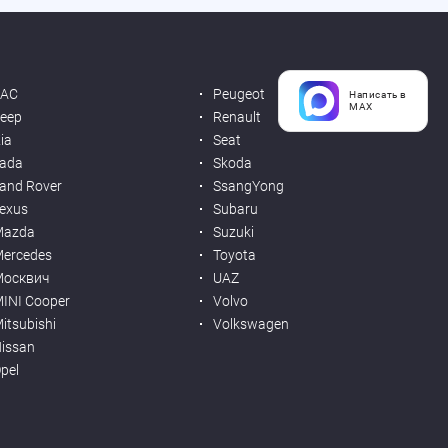
JAC
Peugeot
Написать в
MAX
eep
Renault
ia
Seat
ada
Skoda
and Rover
SsangYong
exus
Subaru
Mazda
Suzuki
ercedes
Toyota
Москвич
UAZ
INI Cooper
Volvo
itsubishi
Volkswagen
issan
pel