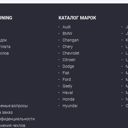
UNING
КАТАЛОГ МАРОК
Audi
BMW
J
идок
Changan
K
оплата
Chery
L
ехлов
Chevrolet
L
я
Citroen
L
Dodge
Fiat
M
Ford
Geely
M
Haval
M
Honda
N
аемые вопросы
Hyundai
O
а заказ
нфиденциальности
внения чехлов