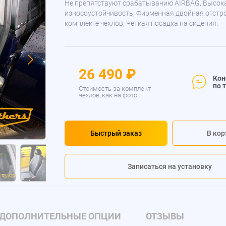
Не препятствуют срабатыванию AIRBAG, Высок
износоустойчивость, Фирменная двойная отстр
комплекте чехлов, Четкая посадка на сидения.
26 490 ₽
Кон
по 
Стоимость за комплект
чехлов, как на фото
Быстрый заказ
В кор
Записаться на установку
ДОПОЛНИТЕЛЬНЫЕ ОПЦИИ
ОТЗЫВЫ