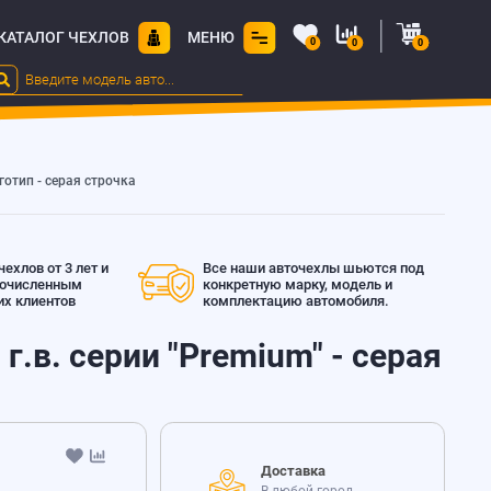
КАТАЛОГ ЧЕХЛОВ
МЕНЮ
0
0
0
готип - серая строчка
ехлов от 3 лет и
Все наши авточехлы шьются под
гочисленным
конкретную марку, модель и
х клиентов
комплектацию автомобиля.
г.в. серии "Premium" - серая
Доставка