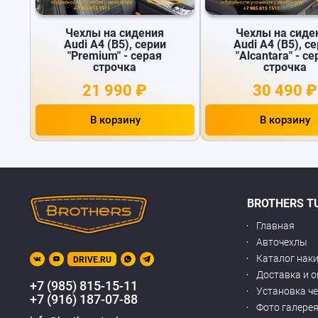
Чехлы на сидения
Чехлы на сиде
Audi А4 (B5), серии
Audi А4 (B5), с
"Premium" - серая
"Alcantara" - с
строчка
строчка
21 990 ₽
30 490 ₽
В корзину
В корзину
BROTHERS T
Главная
Авточехлы
Каталог нак
DRIVE.RU
Доставка и 
+7 (985) 815-15-11
Установка ч
+7 (916) 187-07-88
Фото галере