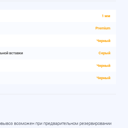
1 мм
Premium
Черный
льной вставки
Серый
Черный
Черный
мовывоз возможен при предварительном резервировании