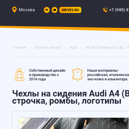
Москва
+7 (985) 
DRIVE2.RU
Главная
Каталог чехлов
Audi
A4 (B5) Универсал 5 дв., 1
Собственный дизайн
Наши материалы:
и производство с
российская, итальянск
2014 года
эко-кожа и алькантара.
Чехлы на сидения Audi A4 (B5
строчка, ромбы, логотипы