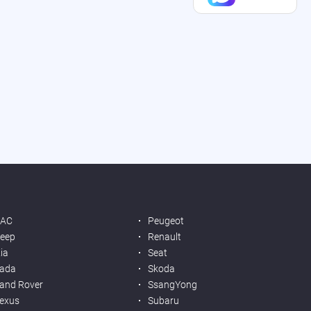
JAC
Peugeot
eep
Renault
ia
Seat
ada
Skoda
and Rover
SsangYong
exus
Subaru