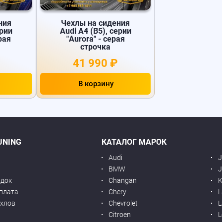
ния
Чехлы на сидения
ерии
Audi А4 (B5), серии
ерая
"Aurora" - серая
строчка
41 990 ₽
В корзину
UNING
КАТАЛОГ МАРОК
Audi
BMW
J
идок
Changan
K
оплата
Chery
L
ехлов
Chevrolet
L
я
Citroen
L