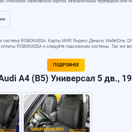
ас способом: банковской картой, безналичным переводом или 
 систему ROBOKASSA. Карты МИР, Яндекс.Деньги, WalletOne, QIWI
б оплаты ROBOKASSA и следуйте подсказкам системы. Так же в
ПОДРОБНЕЕ
di A4 (B5) Универсал 5 дв., 19