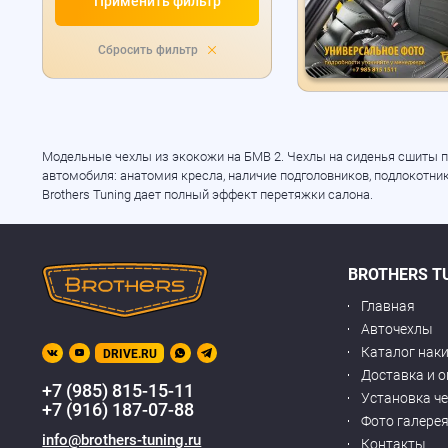
Применить фильтр
Сбросить фильтр
Модельные чехлы из экокожи на БМВ 2. Чехлы на сиденья сшиты п
автомобиля: анатомия кресла, наличие подголовников, подлокотни
Brothers Tuning дает полный эффект перетяжки салона.
BROTHERS T
Главная
Авточехлы
Каталог нак
DRIVE.RU
Доставка и 
+7 (985) 815-15-11
Установка ч
+7 (916) 187-07-88
Фото галере
info@brothers-tuning.ru
Контакты