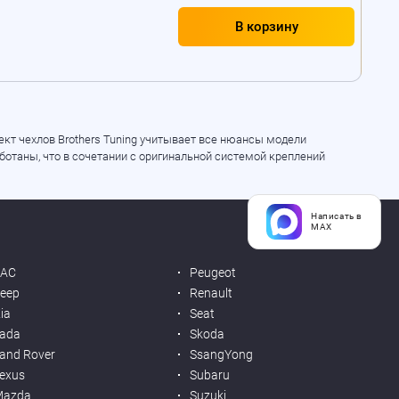
В корзину
кт чехлов Brothers Tuning учитывает все нюансы модели
ботаны, что в сочетании с оригинальной системой креплений
Написать в
MAX
JAC
Peugeot
eep
Renault
ia
Seat
ada
Skoda
and Rover
SsangYong
exus
Subaru
Mazda
Suzuki