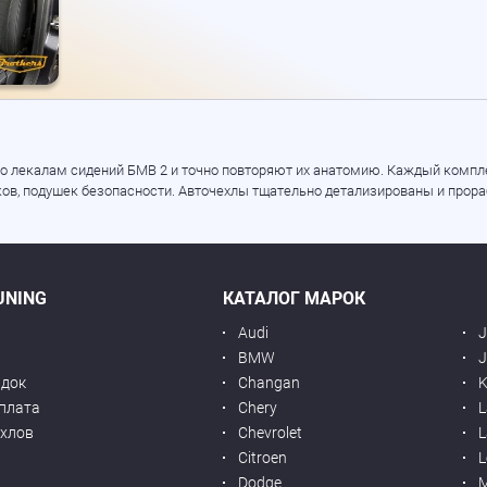
о лекалам сидений БМВ 2 и точно повторяют их анатомию. Каждый компле
ков, подушек безопасности. Авточехлы тщательно детализированы и прора
UNING
КАТАЛОГ МАРОК
Audi
BMW
J
идок
Changan
K
оплата
Chery
L
ехлов
Chevrolet
L
я
Citroen
L
Dodge