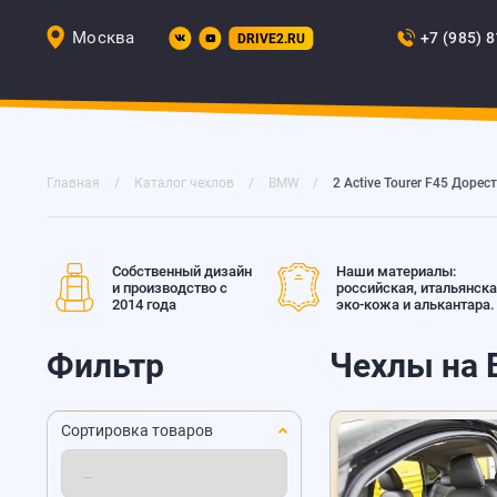
Москва
+7 (985) 
DRIVE2.RU
Главная
Каталог чехлов
BMW
2 Active Tourer F45 Дорес
Собственный дизайн
Наши материалы:
и производство с
российская, итальянск
2014 года
эко-кожа и алькантара.
Фильтр
Чехлы на B
Сортировка товаров