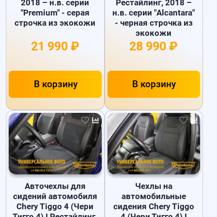
2018 – н.в. серии
Рестайлинг, 2018 –
"Premium" - серая
н.в. серии "Alcantara"
строчка из экокожи
- черная строчка из
экокожи
21 990 ₽
28 990 ₽
В корзину
В корзину
Авточехлы для
Чехлы на
сидений автомобиля
автомобильные
Chery Tiggo 4 (Чери
сидения Chery Tiggo
Тигго 4) I Рестайлинг,
4 (Чери Тигго 4) I