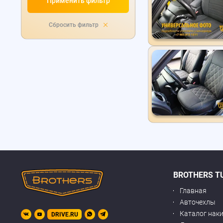
Применить фильтр
Сбросить фильтр
BROTHERS T
Главная
Авточехлы
Каталог нак
DRIVE.RU