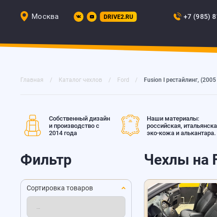
Москва
+7 (985) 
DRIVE2.RU
Главная
Каталог чехлов
Ford
Fusion I рестайлинг, (2005
Собственный дизайн
Наши материалы:
и производство с
российская, итальянск
2014 года
эко-кожа и алькантара.
Фильтр
Чехлы на F
Сортировка товаров