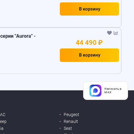
В корзину
серии "Aurora" -
44 490 ₽
В корзину
Написать в
MAX
JAC
Peugeot
eep
Renault
ia
Seat