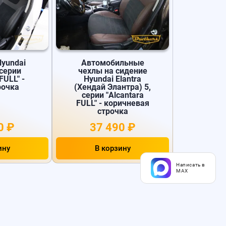
Hyundai
Автомобильные
 серии
чехлы на сидение
FULL" -
Hyundai Elantra
рочка
(Хендай Элантра) 5,
серии "Alcantara
FULL" - коричневая
строчка
0 ₽
37 490 ₽
ину
В корзину
Написать в
MAX