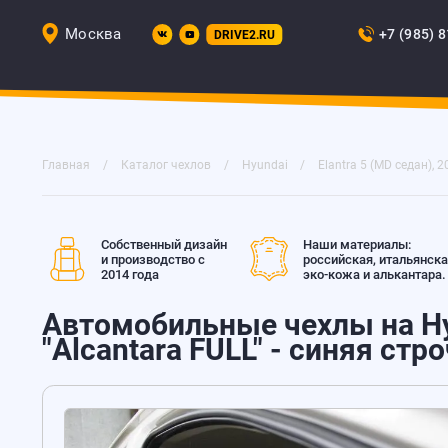
Москва
+7 (985) 
DRIVE2.RU
Главная
Каталог чехлов
Hyundai
Elantra 5 (MD седан), 2
Собственный дизайн
Наши материалы:
и производство с
российская, итальянск
2014 года
эко-кожа и алькантара.
Автомобильные чехлы на Hyu
"Alcantara FULL" - синяя стр