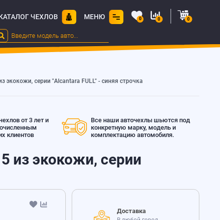
КАТАЛОГ ЧЕХЛОВ
МЕНЮ
0
0
0
з экокожи, серии "Alcantara FULL" - синяя строчка
ехлов от 3 лет и
Все наши авточехлы шьются под
гочисленным
конкретную марку, модель и
х клиентов
комплектацию автомобиля.
5 из экокожи, серии
Доставка