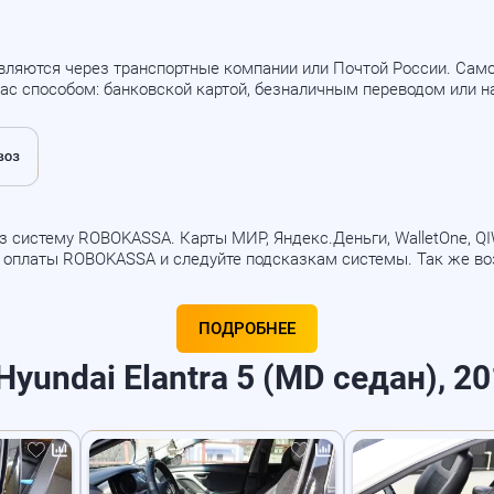
вляются через транспортные компании или Почтой России. Са
ас способом: банковской картой, безналичным переводом или 
 систему ROBOKASSA. Карты МИР, Яндекс.Деньги, WalletOne, QIWI
б оплаты ROBOKASSA и следуйте подсказкам системы. Так же в
ПОДРОБНЕЕ
yundai Elantra 5 (MD седан), 20