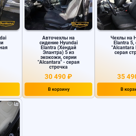
dai
Авточехлы на
Чехлы на 
ии
сидение Hyundai
Elantra 5,
рная
Elantra (Хендай
"Alcantara 
Элантра) 5 из
серая ст
экокожи, серии
"Alcantara" - серая
строчка
30 490 ₽
35 49
В корзину
В корз