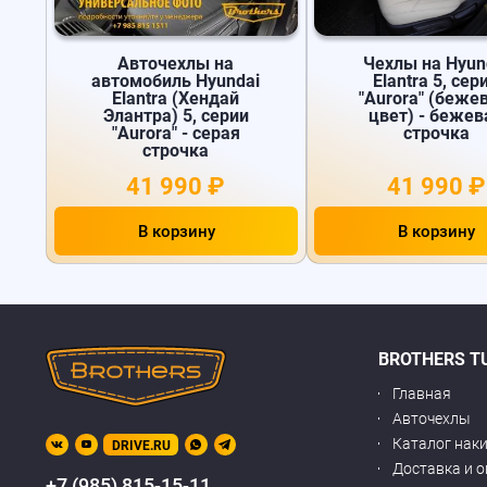
Авточехлы на
Чехлы на Hyun
автомобиль Hyundai
Elantra 5, сер
Elantra (Хендай
"Aurora" (беже
Элантра) 5, серии
цвет) - бежев
"Aurora" - серая
строчка
строчка
41 990 ₽
41 990 ₽
В корзину
В корзину
BROTHERS T
Главная
Авточехлы
Каталог нак
DRIVE.RU
Доставка и 
+7 (985) 815-15-11