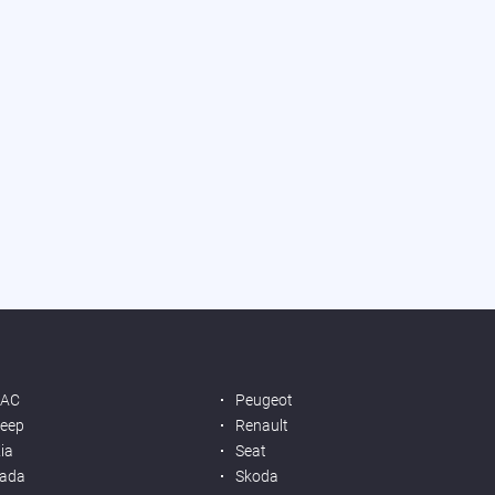
JAC
Peugeot
eep
Renault
ia
Seat
ada
Skoda