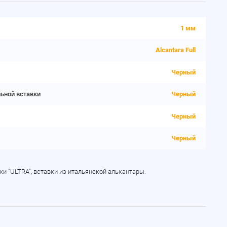
1 мм
Alcantara Full
Черный
льной вставки
Черный
Черный
Черный
и "ULTRA", вставки из итальянской алькантары.