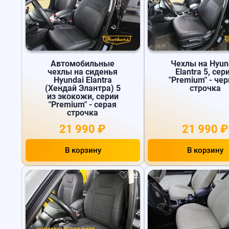
Автомобильные
Чехлы на Hyun
чехлы на сиденья
Elantra 5, сер
Hyundai Elantra
"Premium" - че
(Хендай Элантра) 5
строчка
из экокожи, серии
"Premium" - серая
строчка
21 990 ₽
21 990 ₽
В корзину
В корзину