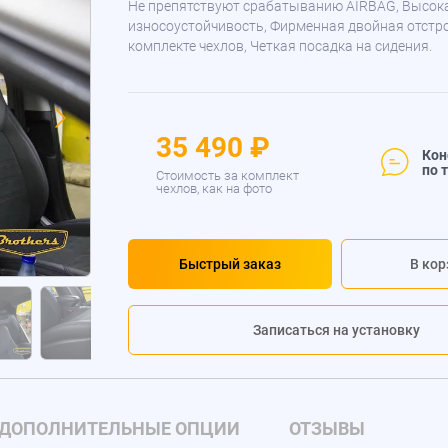
Не препятствуют срабатыванию AIRBAG, Высок
износоустойчивость, Фирменная двойная отстр
комплекте чехлов, Четкая посадка на сидения.
35 490 ₽
Кон
по 
Стоимость за комплект
чехлов, как на фото
Быстрый заказ
В кор
Записаться на установку
ДОПОЛНИТЕЛЬНЫЕ ОПЦИИ
ОТЗЫВЫ