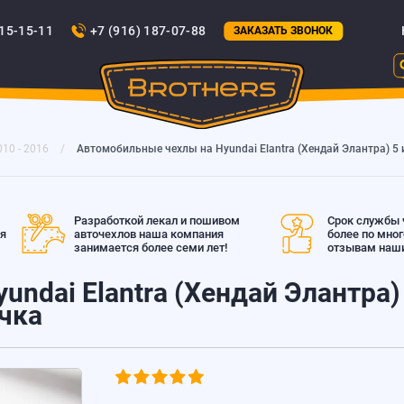
815-15-11
+7 (916) 187-07-88
ЗАКАЗАТЬ ЗВОНОК
010 - 2016
Автомобильные чехлы на Hyundai Elantra (Хендай Элантра) 5 и
Разработкой лекал и пошивом
Срок службы ч
ая
авточехлов наша компания
более по мно
занимается более семи лет!
отзывам наши
ndai Elantra (Хендай Элантра) 
очка