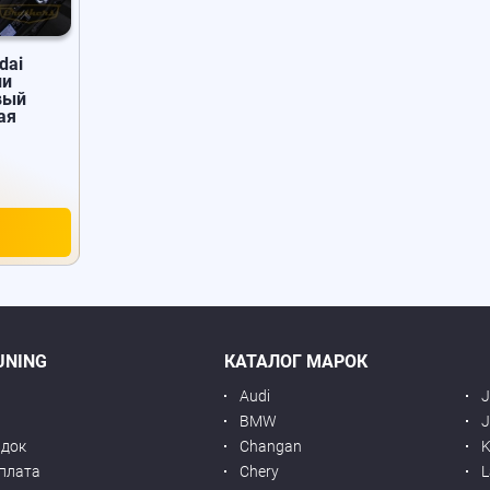
dai
ии
вый
ая
UNING
КАТАЛОГ МАРОК
Audi
BMW
J
идок
Changan
K
оплата
Chery
L