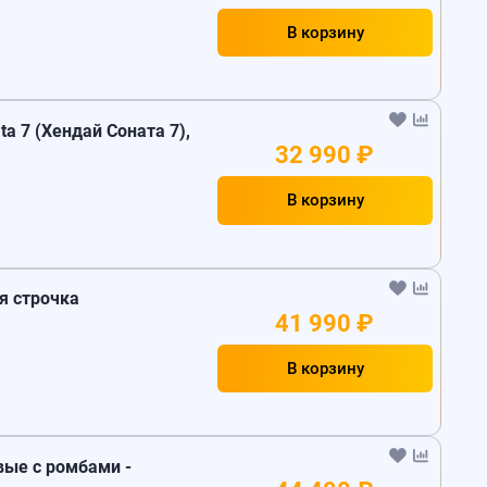
В корзину
a 7 (Хендай Соната 7),
32 990 ₽
В корзину
ая строчка
41 990 ₽
В корзину
евые с ромбами -