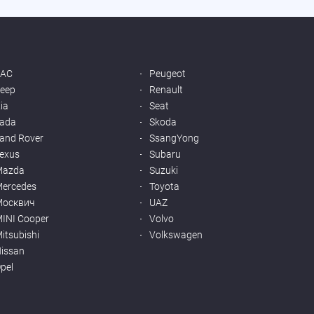
JAC
Peugeot
eep
Renault
ia
Seat
ada
Skoda
and Rover
SsangYong
exus
Subaru
Mazda
Suzuki
ercedes
Toyota
Москвич
UAZ
INI Cooper
Volvo
itsubishi
Volkswagen
issan
pel