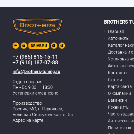
BROTHERS T
Главная
Авточехлы
Каталог нак
DRIVE.RU
Доставка и 
+7 (985) 815-15-11
Установка ч
+7 (916) 187-07-88
Фото галере
info@brothers-tuning.ru
Контакты
Статьи
Отдел продаж
Карта сайта
Пн - Вс 9:30 — 18:30
Установки ежедневно
О компании
Вакансии
Производство
Реквизиты
Россия, МО,
г. Подольск
,
Часто задав
Большая Серпуховская, д. 55
Адрес на карте
Авточехлы н
Политика ко