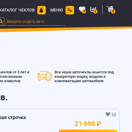
КАТАЛОГ ЧЕХЛОВ
МЕНЮ
0
0
0
ехлов от 3 лет и
Все наши авточехлы шьются под
гочисленным
конкретную марку, модель и
х клиентов
комплектацию автомобиля.
в.
ерая строчка
21 990 ₽