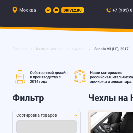
Москва
+7 (985) 
DRIVE2.RU
Главная
Каталог чехлов
Hyundai
Sonata VII (LF), 2017 – 
Собственный дизайн
Наши материалы:
и производство с
российская, итальянск
2014 года
эко-кожа и алькантара.
Фильтр
Чехлы на H
Сортировка товаров