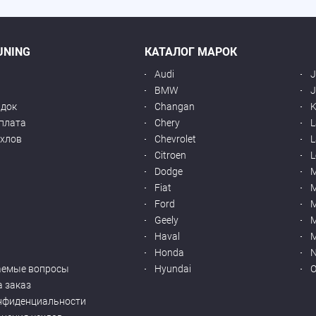
UNING
КАТАЛОГ МАРОК
Audi
BMW
J
идок
Changan
K
оплата
Chery
L
ехлов
Chevrolet
L
я
Citroen
L
Dodge
Fiat
M
Ford
Geely
M
Haval
M
Honda
N
аемые вопросы
Hyundai
O
а заказ
нфиденциальности