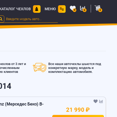
КАТАЛОГ ЧЕХЛОВ
МЕНЮ
0
0
0
ехлов от 3 лет и
Все наши авточехлы шьются под
гочисленным
конкретную марку, модель и
х клиентов
комплектацию автомобиля.
014
z (Мерседес Бенз) B-
21 990 ₽