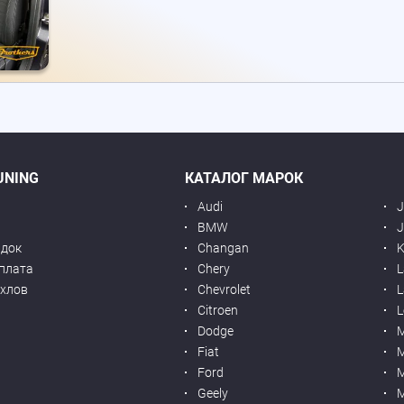
UNING
КАТАЛОГ МАРОК
Audi
BMW
J
идок
Changan
K
оплата
Chery
L
ехлов
Chevrolet
L
я
Citroen
L
Dodge
Fiat
M
Ford
Geely
M