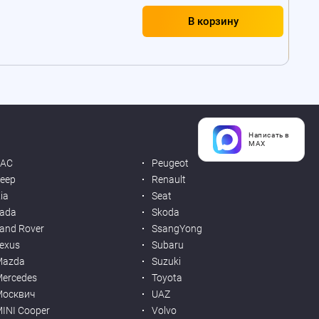
В корзину
Написать в
MAX
JAC
Peugeot
eep
Renault
ia
Seat
ada
Skoda
and Rover
SsangYong
exus
Subaru
Mazda
Suzuki
ercedes
Toyota
Москвич
UAZ
INI Cooper
Volvo