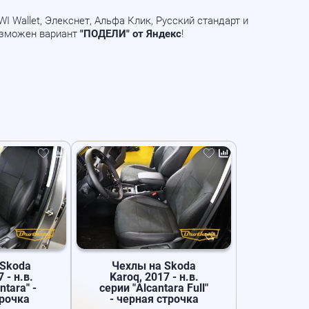
 Wallet, Элекснет, Альфа Клик, Русский стандарт и
озможен вариант
"ПОДЕЛИ" от Яндекс
!
 Skoda
Чехлы на Skoda
 - н.в.
Karoq, 2017 - н.в.
ntara" -
серии "Alcantara Full"
трочка
- черная строчка