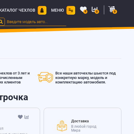
КАТАЛОГ ЧЕХЛОВ
МЕНЮ
0
0
0
ехлов от 3 лет и
Все наши авточехлы шьются под
гочисленным
конкретную марку, модель и
х клиентов
комплектацию автомобиля.
строчка
Доставка
В любой город
ая
Мира