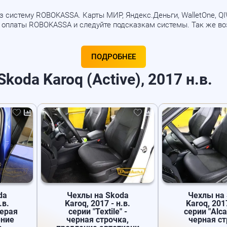
 систему ROBOKASSA. Карты МИР, Яндекс.Деньги, WalletOne, QIWI
б оплаты ROBOKASSA и следуйте подсказкам системы. Так же в
ПОДРОБНЕЕ
oda Karoq (Active), 2017 н.в.
da
Чехлы на Skoda
Чехлы на
.в.
Karoq, 2017 - н.в.
Karoq, 2017
серая
серии "Textile" -
серии "Alca
ение
черная строчка,
черная с