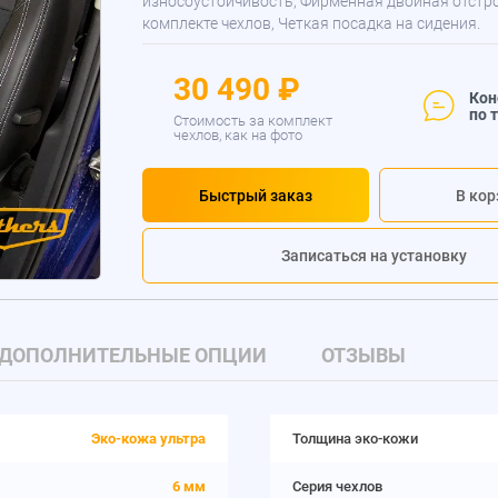
износоустойчивость, Фирменная двойная отстр
комплекте чехлов, Четкая посадка на сидения.
30 490 ₽
Кон
по 
Стоимость за комплект
чехлов, как на фото
Быстрый заказ
В кор
Записаться на установку
ДОПОЛНИТЕЛЬНЫЕ ОПЦИИ
ОТЗЫВЫ
Эко-кожа ультра
Толщина эко-кожи
6 мм
Серия чехлов