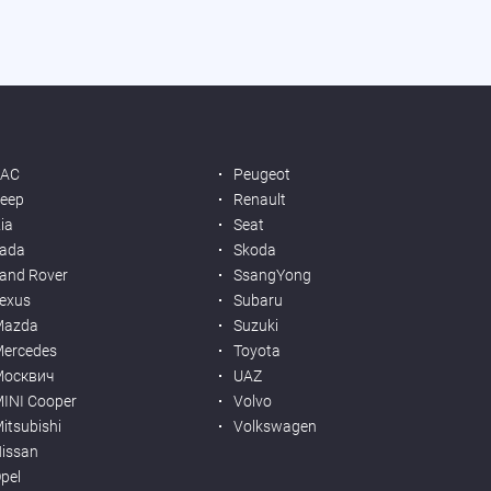
JAC
Peugeot
eep
Renault
ia
Seat
ada
Skoda
and Rover
SsangYong
exus
Subaru
Mazda
Suzuki
ercedes
Toyota
Москвич
UAZ
INI Cooper
Volvo
itsubishi
Volkswagen
issan
pel