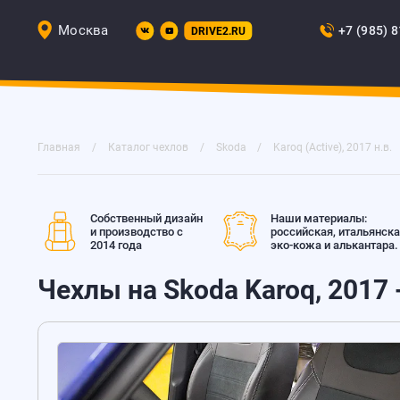
Москва
+7 (985) 
DRIVE2.RU
Главная
Каталог чехлов
Skoda
Karoq (Active), 2017 н.в.
Собственный дизайн
Наши материалы:
и производство с
российская, итальянск
2014 года
эко-кожа и алькантара.
Чехлы на Skoda Karoq, 2017 -