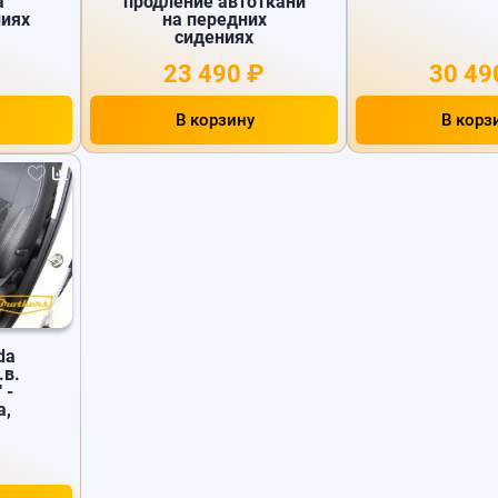
а
продление автоткани
ниях
на передних
сидениях
23 490 ₽
30 49
В корзину
В корз
da
.в.
 -
а,