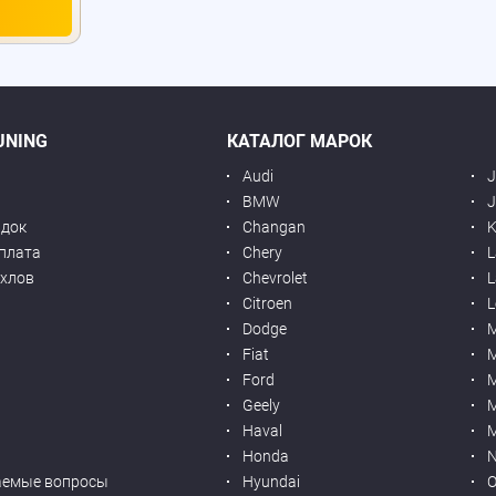
UNING
КАТАЛОГ МАРОК
Audi
BMW
J
идок
Changan
K
оплата
Chery
L
ехлов
Chevrolet
L
я
Citroen
L
Dodge
Fiat
M
Ford
Geely
M
Haval
M
Honda
N
аемые вопросы
Hyundai
O