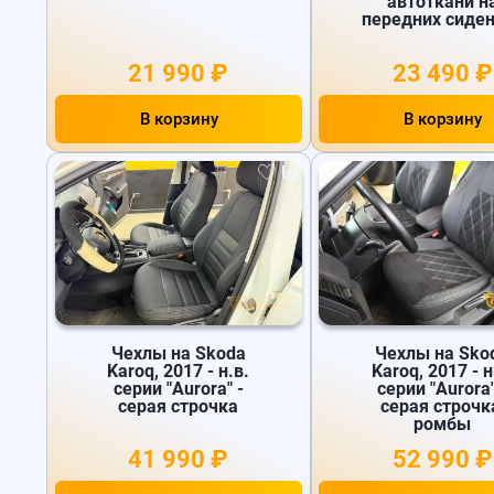
автоткани н
передних сиде
21 990 ₽
23 490 ₽
В корзину
В корзину
Чехлы на Skoda
Чехлы на Sko
Karoq, 2017 - н.в.
Karoq, 2017 - н
серии "Aurora" -
серии "Aurora"
серая строчка
серая строчк
ромбы
41 990 ₽
52 990 ₽