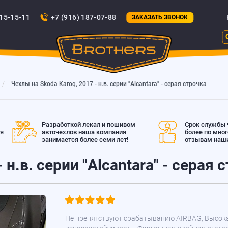
815-15-11
+7 (916) 187-07-88
ЗАКАЗАТЬ ЗВОНОК
Чехлы на Skoda Karoq, 2017 - н.в. серии "Alcantara" - серая строчка
Разработкой лекал и пошивом
Срок службы ч
ая
авточехлов наша компания
более по мно
занимается более семи лет!
отзывам наши
 н.в. серии "Alcantara" - серая 
Не препятствуют срабатыванию AIRBAG, Высок