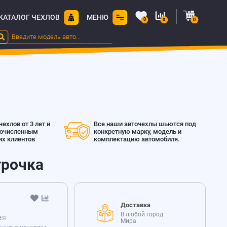
КАТАЛОГ ЧЕХЛОВ
МЕНЮ
0
0
0
ехлов от 3 лет и
Все наши авточехлы шьются под
гочисленным
конкретную марку, модель и
х клиентов
комплектацию автомобиля.
трочка
Доставка
В любой город
ая
Мира