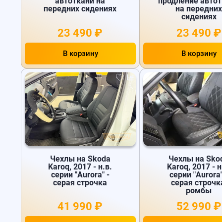
автоткани на
продление авто
передних сидениях
на передни
сидениях
23 490 ₽
23 490 ₽
В корзину
В корзину
Чехлы на Skoda
Чехлы на Sko
Karoq, 2017 - н.в.
Karoq, 2017 - н
серии "Aurora" -
серии "Aurora"
серая строчка
серая строчк
ромбы
41 990 ₽
52 990 ₽