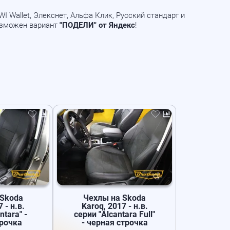
 Wallet, Элекснет, Альфа Клик, Русский стандарт и
озможен вариант
"ПОДЕЛИ" от Яндекс
!
 Skoda
Чехлы на Skoda
 - н.в.
Karoq, 2017 - н.в.
ntara" -
серии "Alcantara Full"
трочка
- черная строчка