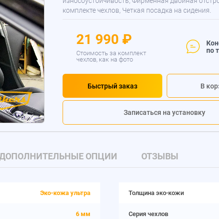
износоустойчивость, Фирменная двойная отстр
комплекте чехлов, Четкая посадка на сидения.
21 990 ₽
Кон
по 
Стоимость за комплект
чехлов, как на фото
Быстрый заказ
В кор
Записаться на установку
ДОПОЛНИТЕЛЬНЫЕ ОПЦИИ
ОТЗЫВЫ
Эко-кожа ультра
Толщина эко-кожи
6 мм
Серия чехлов