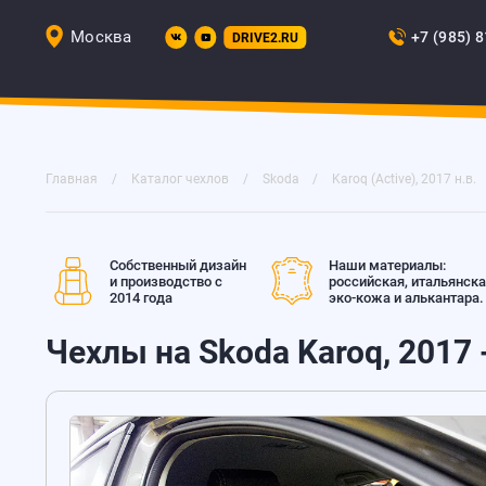
Москва
+7 (985) 
DRIVE2.RU
Главная
Каталог чехлов
Skoda
Karoq (Active), 2017 н.в.
Собственный дизайн
Наши материалы:
и производство с
российская, итальянск
2014 года
эко-кожа и алькантара.
Чехлы на Skoda Karoq, 2017 -