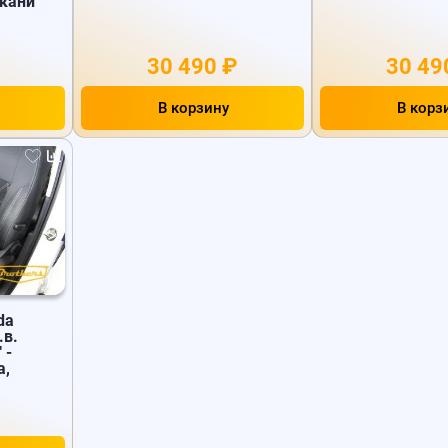
ткани
х
30 490 ₽
30 49
В корзину
В корз
da
.в.
 -
а,