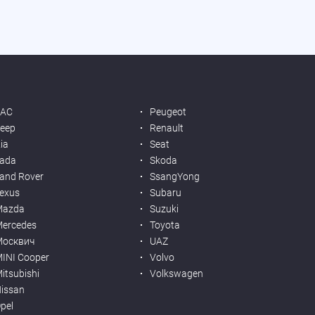
JAC
Peugeot
eep
Renault
ia
Seat
ada
Skoda
and Rover
SsangYong
exus
Subaru
Mazda
Suzuki
ercedes
Toyota
Москвич
UAZ
INI Cooper
Volvo
itsubishi
Volkswagen
issan
pel