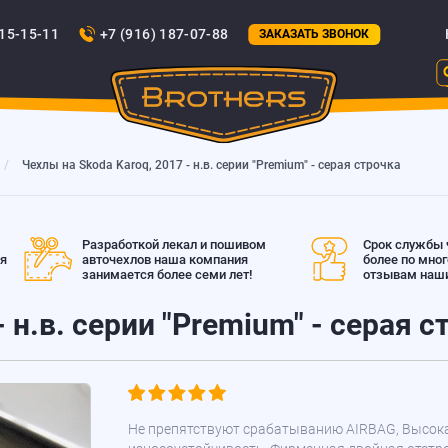
815-15-11
+7 (916) 187-07-88
ЗАКАЗАТЬ ЗВОНОК
Чехлы на Skoda Karoq, 2017 - н.в. серии "Premium" - серая строчка
Разработкой лекал и пошивом
Срок службы ч
ая
авточехлов наша компания
более по мно
занимается более семи лет!
отзывам наши
 н.в. серии "Premium" - серая с
Не препятствуют срабатыванию AIRBAG, Высок