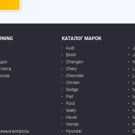
UNING
КАТАЛОГ МАРОК
Audi
BMW
J
идок
Changan
K
оплата
Chery
L
ехлов
Chevrolet
L
я
Citroen
L
Dodge
Fiat
M
Ford
Geely
M
Haval
M
Honda
N
аемые вопросы
Hyundai
O