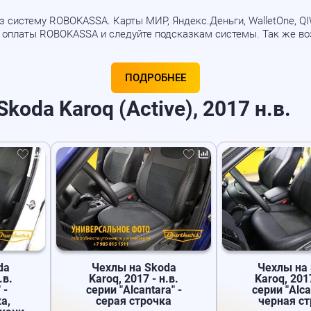
 систему ROBOKASSA. Карты МИР, Яндекс.Деньги, WalletOne, QIWI
б оплаты ROBOKASSA и следуйте подсказкам системы. Так же в
ПОДРОБНЕЕ
oda Karoq (Active), 2017 н.в.
da
Чехлы на Skoda
Чехлы на
.в.
Karoq, 2017 - н.в.
Karoq, 2017
 -
серии "Alcantara" -
серии "Alca
а,
серая строчка
черная с