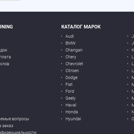
UNING
КАТАЛОГ МАРОК
Audi
BMW
J
идок
Changan
K
оплата
Chery
L
ехлов
Chevrolet
L
я
Citroen
L
Dodge
Fiat
M
Ford
Geely
M
Haval
M
Honda
N
аемые вопросы
Hyundai
O
а заказ
нфиденциальности