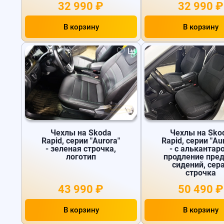
32 990 ₽
32 990 ₽
В корзину
В корзину
Чехлы на Skoda
Чехлы на Sko
Rapid, серии "Aurora"
Rapid, серии "Au
- зеленая строчка,
- с алькантаро
логотип
продление пре
сидений, сер
строчка
43 990 ₽
50 490 ₽
В корзину
В корзину