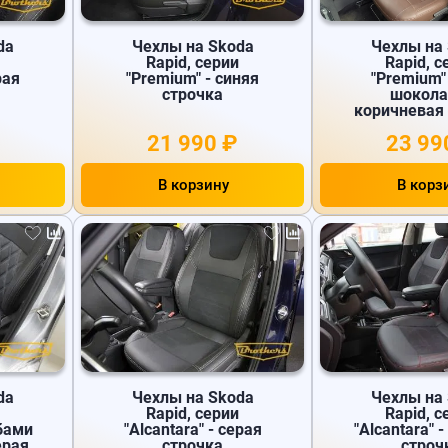
da
Чехлы на Skoda
Чехлы на
Rapid, серии
Rapid, с
рая
"Premium" - синяя
"Premium"
строчка
шокола
коричневая
21 990 ₽
23 99
В корзину
В корз
da
Чехлы на Skoda
Чехлы на
Rapid, серии
Rapid, с
бами
"Alcantara" - серая
"Alcantara" 
ерая
строчка
строч