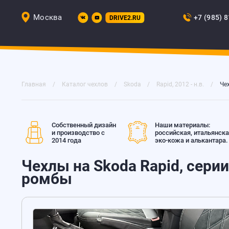
Москва
+7 (985) 
DRIVE2.RU
Главная
Каталог чехлов
Skoda
Rapid, 2012 - н.в.
Чех
Собственный дизайн
Наши материалы:
и производство с
российская, итальянск
2014 года
эко-кожа и алькантара.
Чехлы на Skoda Rapid, серии
ромбы