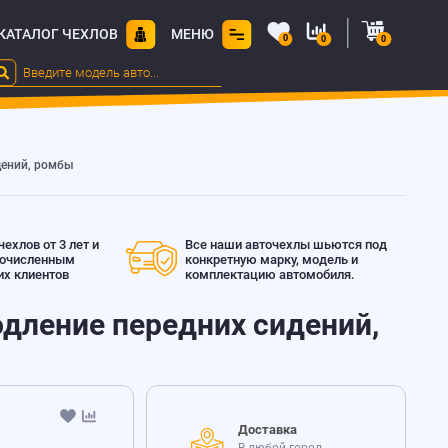
КАТАЛОГ ЧЕХЛОВ
МЕНЮ
0
0
0
идений, ромбы
ехлов от 3 лет и
Все наши авточехлы шьются под
гочисленным
конкретную марку, модель и
х клиентов
комплектацию автомобиля.
родление передних сидений,
Доставка