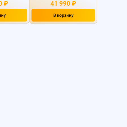
0 ₽
41 990 ₽
ину
В корзину