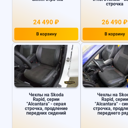
строчка
24 490 ₽
26 490 ₽
В корзину
В корзину
Чехлы на Skoda
Чехлы на Sko
Rapid, серии
Rapid, серии
"Alcantara" - серая
"Alcantara" - с
строчка, продление
строчка, продл
передних сидений
переднего ря