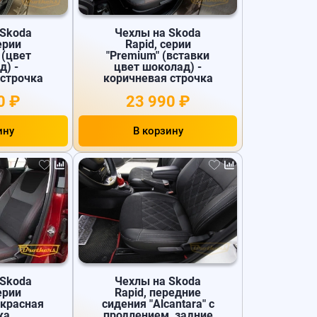
 Skoda
Чехлы на Skoda
ерии
Rapid, серии
 (цвет
"Premium" (вставки
д) -
цвет шоколад) -
 строчка
коричневая строчка
0 ₽
23 990 ₽
ину
В корзину
 Skoda
Чехлы на Skoda
ерии
Rapid, передние
- красная
сидения "Alcantara" с
ка
продлением, задние