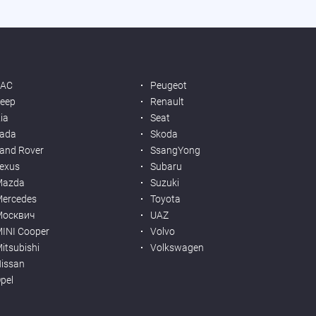
JAC
Peugeot
eep
Renault
ia
Seat
ada
Skoda
and Rover
SsangYong
exus
Subaru
Mazda
Suzuki
ercedes
Toyota
Москвич
UAZ
INI Cooper
Volvo
itsubishi
Volkswagen
issan
pel