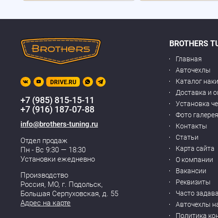
BROTHERS T
Главная
Авточехлы
Каталог нак
DRIVE.RU
Доставка и 
+7 (985) 815-15-11
Установка ч
+7 (916) 187-07-88
Фото галере
info@brothers-tuning.ru
Контакты
Статьи
Отдел продаж
Карта сайта
Пн - Вс 9:30 — 18:30
Установки ежедневно
О компании
Вакансии
Производство
Реквизиты
Россия, МО,
г. Подольск
,
Часто задав
Большая Серпуховская, д. 55
Адрес на карте
Авточехлы н
Политика ко