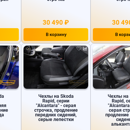
30 490 ₽
30 49
В корзину
В корз
da
Чехлы на Skoda
Чехлы на
Rapid, серии
Rapid, с
иняя
"Alcantara" - серая
"Alcantara 
ение
строчка, продление
серая стр
да
передних сидений,
продление
серые лепестки
сиден
алькант