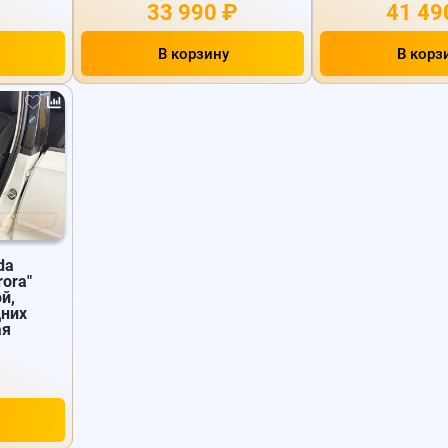
33 990 ₽
41 49
В корзину
В корз
da
rora"
й,
дних
ая