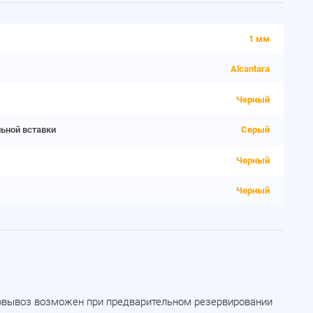
1 мм
Alcantara
Черный
льной вставки
Серый
Черный
Черный
мовывоз возможен при предварительном резервировании