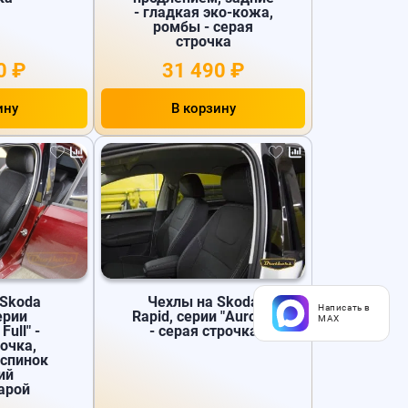
- гладкая эко-кожа,
ромбы - серая
строчка
0 ₽
31 490 ₽
ину
В корзину
 Skoda
Чехлы на Skoda
Написать в
ерии
Rapid, серии "Aurora"
MAX
Full" -
- серая строчка
очка,
 спинок
ий
арой