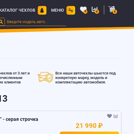
КАТАЛОГ ЧЕХЛОВ
МЕНЮ
0
0
0
ехлов от 3 лет и
Все наши авточехлы шьются под
гочисленным
конкретную марку, модель и
х клиентов
комплектацию автомобиля.
13
" - серая строчка
21 990 ₽