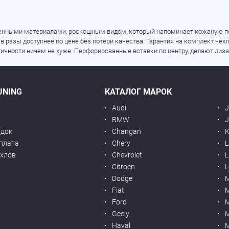
венными материалами, роскошным видом, который напоминает кожаную пе
 в разы доступнее по цене без потери качества. Гарантия на комплект ч
тичности ничем не хуже. Перфорированные вставки по центру, делают диз
UNING
КАТАЛОГ МАРОК
Audi
BMW
J
идок
Changan
K
оплата
Chery
L
ехлов
Chevrolet
L
я
Citroen
L
Dodge
Fiat
M
Ford
Geely
M
Haval
M