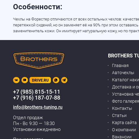
Особенности:
Чехлы на Форестер отличаются от всех остальных чехлов: качест
перетяжкой сидений, но он заменяет её на 90% при этом оставаясь
заменитенитель кожи. Он имитирует натуральную кожу, но по прак
BROTHERS T
Главная
Авточехлы
Каталог нак
DRIVE.RU
Доставка и 
+7 (985) 815-15-11
Установка ч
+7 (916) 187-07-88
Фото галере
info@brothers-tuning.ru
Контакты
Статьи
Отдел продаж
Карта сайта
Пн - Вс 9:30 — 18:30
Установки ежедневно
О компании
Вакансии