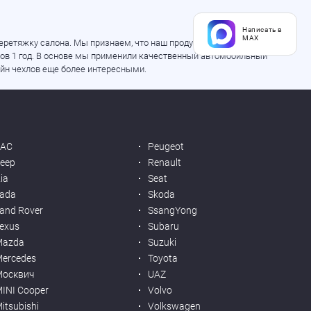
Написать в
MAX
ретяжку салона. Мы признаем, что наш продукт не является 100%
ехлов 1 год. В основе мы применили качественный автомобильный
айн чехлов еще более интересными.
JAC
Peugeot
eep
Renault
ia
Seat
ada
Skoda
and Rover
SsangYong
exus
Subaru
Mazda
Suzuki
ercedes
Toyota
Москвич
UAZ
INI Cooper
Volvo
itsubishi
Volkswagen