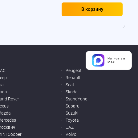
В корзину
Написать в
MAX
JAC
Peugeot
eep
Renault
ia
Seat
ada
Skoda
and Rover
SsangYong
exus
Subaru
Mazda
Suzuki
ercedes
Toyota
Москвич
UAZ
INI Cooper
Volvo