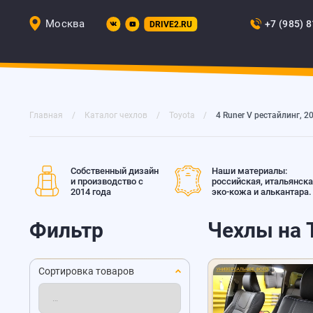
Москва
+7 (985) 
DRIVE2.RU
Главная
Каталог чехлов
Toyota
4 Runer V рестайлинг, 20
Собственный дизайн
Наши материалы:
и производство с
российская, итальянск
2014 года
эко-кожа и алькантара.
Фильтр
Чехлы на T
Сортировка товаров