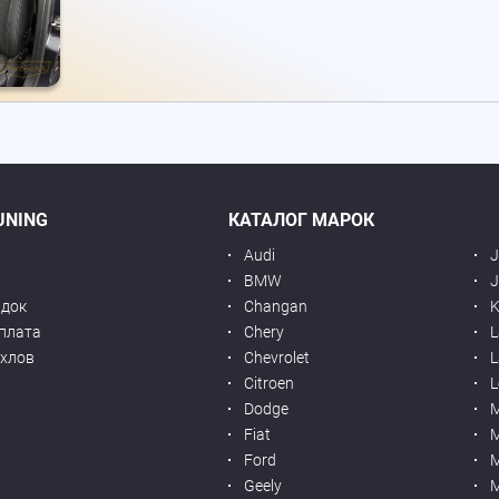
UNING
КАТАЛОГ МАРОК
Audi
BMW
J
идок
Changan
K
оплата
Chery
L
ехлов
Chevrolet
L
я
Citroen
L
Dodge
Fiat
M
Ford
Geely
M