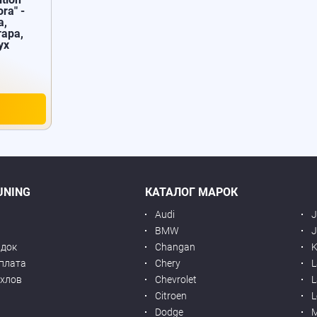
ra" -
а,
ара,
ух
UNING
КАТАЛОГ МАРОК
Audi
BMW
J
идок
Changan
K
оплата
Chery
L
ехлов
Chevrolet
L
я
Citroen
L
Dodge