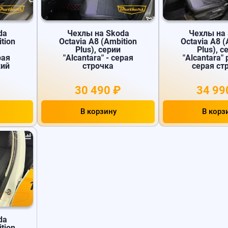
da
Чехлы на Skoda
Чехлы на
tion
Octavia A8 (Ambition
Octavia A8 (
Plus), серии
Plus), с
рая
"Alcantara" - серая
"Alcantara"
кий
строчка
серая ст
30 490 ₽
34 99
В корзину
В корз
da
tion