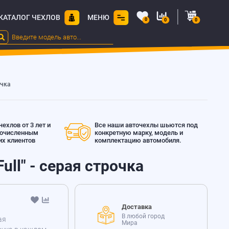
КАТАЛОГ ЧЕХЛОВ
МЕНЮ
0
0
0
очка
ехлов от 3 лет и
Все наши авточехлы шьются под
гочисленным
конкретную марку, модель и
х клиентов
комплектацию автомобиля.
Full" - серая строчка
Доставка
В любой город
ая
Мира