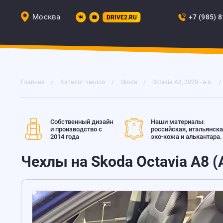
Москва
+7 (985) 
DRIVE2.RU
Главная
Каталог чехлов
Skoda
Octavia A8, 2020 - н.в.
Собственный дизайн
Наши материалы:
и производство с
российская, итальянск
2014 года
эко-кожа и алькантара.
Чехлы на Skoda Octavia A8 (A