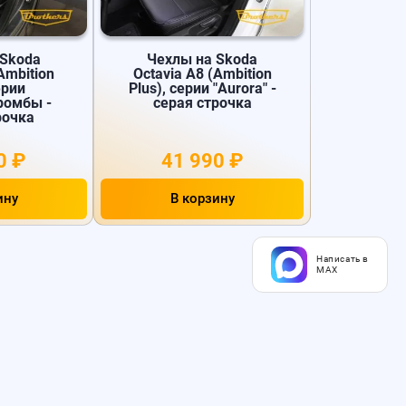
 Skoda
Чехлы на Skoda
Ambition
Octavia A8 (Ambition
ерии
Plus), серии "Aurora" -
 ромбы -
серая строчка
рочка
0 ₽
41 990 ₽
ину
В корзину
Написать в
MAX