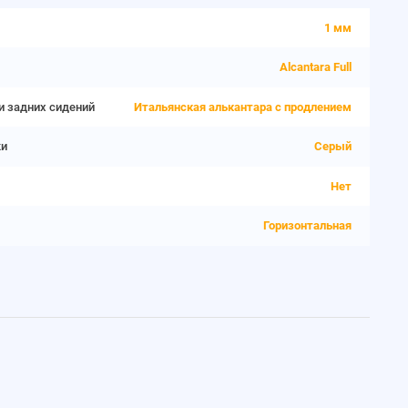
1 мм
Alcantara Full
и задних сидений
Итальянская алькантара с продлением
ки
Серый
Нет
Горизонтальная