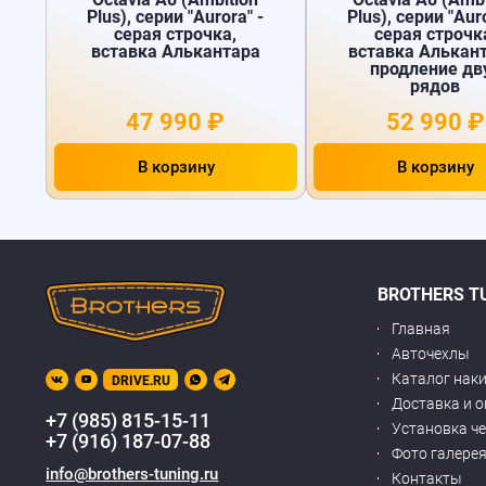
Plus), серии "Aurora" -
Plus), серии "Auro
серая строчка,
серая строчк
вставка Алькантара
вставка Алькант
продление дв
рядов
47 990 ₽
52 990 ₽
В корзину
В корзину
BROTHERS T
Главная
Авточехлы
Каталог нак
DRIVE.RU
Доставка и 
+7 (985) 815-15-11
Установка ч
+7 (916) 187-07-88
Фото галере
info@brothers-tuning.ru
Контакты