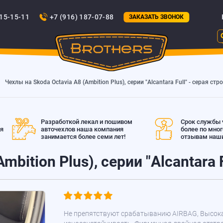
815-15-11
+7 (916) 187-07-88
ЗАКАЗАТЬ ЗВОНОК
Чехлы на Skoda Octavia A8 (Ambition Plus), серии "Alcantara Full" - серая стр
Разработкой лекал и пошивом
Срок службы ч
ая
авточехлов наша компания
более по мно
занимается более семи лет!
отзывам наши
mbition Plus), серии "Alcantara 
Не препятствуют срабатыванию AIRBAG, Высок