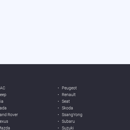
JAC
Peugeot
eep
Renault
ia
Seat
ada
Skoda
and Rover
SsangYong
exus
Subaru
Mazda
Suzuki