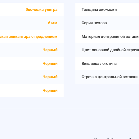
Эко-кожа ультра
Толщина эко-кожи
6 мм
Серия чехлов
ская алькантара с продлением
Материал центральной вставк
Черный
Цвет основной двойной строч
Черный
Вышивка логотипа
Черный
Строчка центральной вставки
Черный