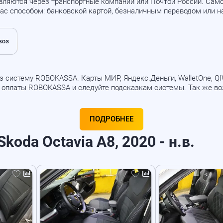
вляются через транспортные компании или Почтой России. Са
ас способом: банковской картой, безналичным переводом или 
 систему ROBOKASSA. Карты МИР, Яндекс.Деньги, WalletOne, QIWI
б оплаты ROBOKASSA и следуйте подсказкам системы. Так же в
ПОДРОБНЕЕ
koda Octavia A8, 2020 - н.в.