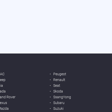
JAC
Peugeot
eep
Renault
ia
Seat
ada
Skoda
and Rover
SsangYong
exus
Subaru
Mazda
Suzuki