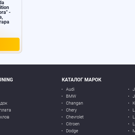
da
tion
ra" -
а,
тара
UNING
КАТАЛОГ МАРОК
Audi
BMW
J
идок
Changan
K
оплата
Chery
L
ехлов
Chevrolet
L
я
Citroen
L
Dodge