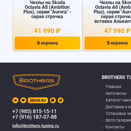
Чехлы на Skoda
Чехлы на Sko
Octavia A8 (Ambition
Octavia A8 (Ambi
Plus), серии "Aurora" -
Plus), серии "Auro
серая строчка
серая строчк
вставка Алькан
41 990 ₽
47 990 ₽
В корзину
В корзину
BROTHERS T
Главная
Авточехлы
Каталог нак
DRIVE.RU
Доставка и 
+7 (985) 815-15-11
Установка ч
+7 (916) 187-07-88
Фото галере
info@brothers-tuning.ru
Контакты