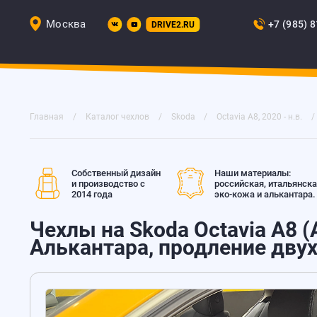
Москва
+7 (985) 
DRIVE2.RU
Главная
Каталог чехлов
Skoda
Octavia A8, 2020 - н.в.
Собственный дизайн
Наши материалы:
и производство с
российская, итальянск
2014 года
эко-кожа и алькантара.
Чехлы на Skoda Octavia A8 (A
Алькантара, продление дву