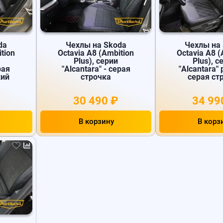
da
Чехлы на Skoda
Чехлы на
tion
Octavia A8 (Ambition
Octavia A8 (
Plus), серии
Plus), с
рая
"Alcantara" - серая
"Alcantara"
кий
строчка
серая ст
30 490 ₽
34 99
В корзину
В корз