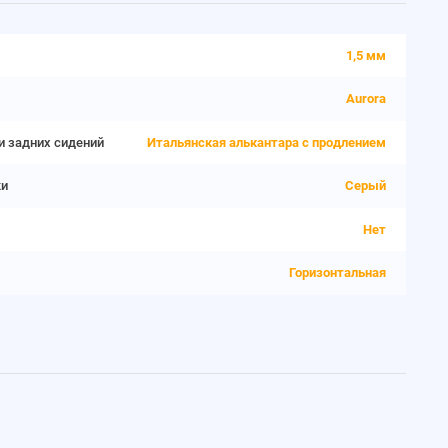
1,5 мм
Aurora
и задних сидений
Итальянская алькантара с продлением
ки
Серый
Нет
Горизонтальная