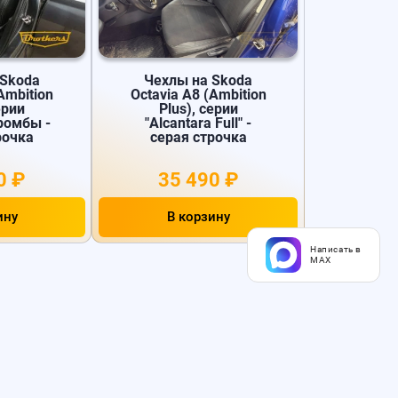
 Skoda
Чехлы на Skoda
Ambition
Octavia A8 (Ambition
ерии
Plus), серии
 ромбы -
"Alcantara Full" -
рочка
серая строчка
0 ₽
35 490 ₽
ину
В корзину
Написать в
MAX