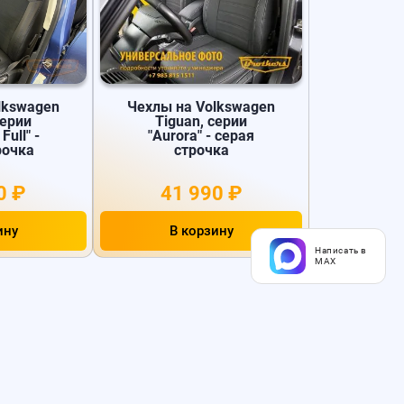
lkswagen
Чехлы на Volkswagen
серии
Tiguan, серии
Full" -
"Aurora" - серая
рочка
строчка
0 ₽
41 990 ₽
ину
В корзину
Написать в
MAX