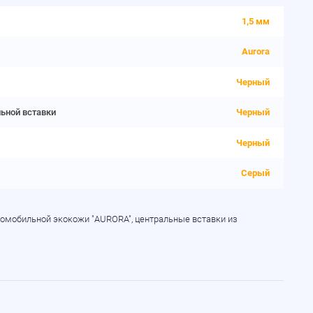
1,5 мм
Aurora
Черный
льной вставки
Черный
Черный
Серый
томобильной экокожи "AURORA", центральные вставки из