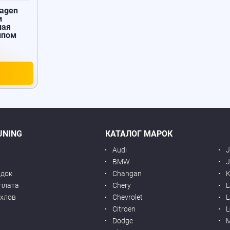
wagen
и
ная
ипом
UNING
КАТАЛОГ МАРОК
Audi
BMW
J
идок
Changan
K
оплата
Chery
L
ехлов
Chevrolet
L
я
Citroen
L
Dodge