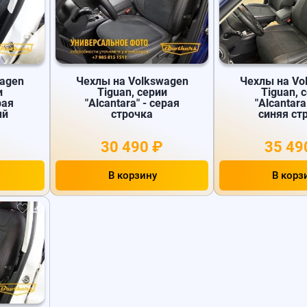
wagen
Чехлы на Volkswagen
Чехлы на Vo
и
Tiguan, серии
Tiguan, 
рая
"Alcantara" - серая
"Alcantara 
ый
строчка
синяя ст
30 490 ₽
35 49
В корзину
В корз