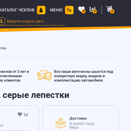
КАТАЛОГ ЧЕХЛОВ
МЕНЮ
0
0
0
стки
ехлов от 3 лет и
Все наши авточехлы шьются под
гочисленным
конкретную марку, модель и
х клиентов
комплектацию автомобиля.
а, серые лепестки
Доставка
В любой город
ая
Мира