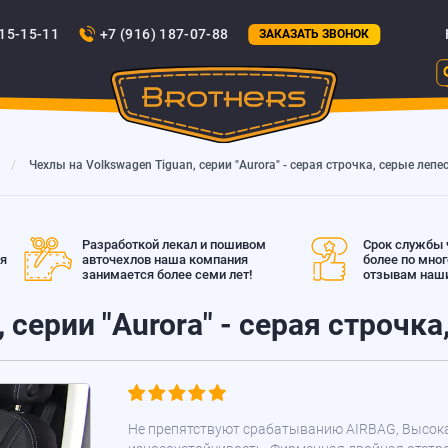
815-15-11
+7 (916) 187-07-88
ЗАКАЗАТЬ ЗВОНОК
Чехлы на Volkswagen Tiguan, серии "Aurora" - серая строчка, серые лепе
Разработкой лекал и пошивом
Срок службы ч
ая
авточехлов наша компания
более по мно
занимается более семи лет!
отзывам наши
 серии "Aurora" - серая строчк
Не препятствуют срабатыванию AIRBAG, Высок