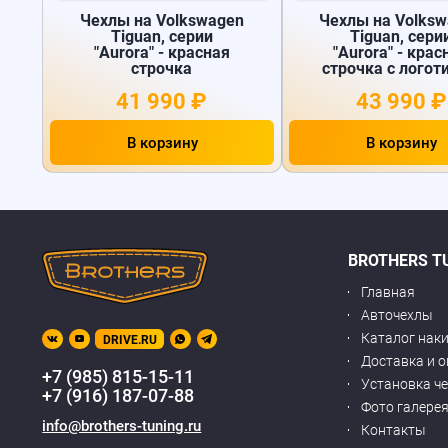
Чехлы на Volkswagen
Чехлы на Volks
Tiguan, серии
Tiguan, сери
"Aurora" - красная
"Aurora" - крас
строчка
строчка с логот
41 990 ₽
43 990 ₽
В корзину
В корзину
BROTHERS T
Главная
Авточехлы
Каталог нак
DRIVE.RU
Доставка и 
+7 (985) 815-15-11
Установка ч
+7 (916) 187-07-88
Фото галере
info@brothers-tuning.ru
Контакты