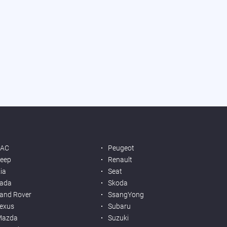
JAC
Peugeot
eep
Renault
ia
Seat
ada
Skoda
and Rover
SsangYong
exus
Subaru
Mazda
Suzuki