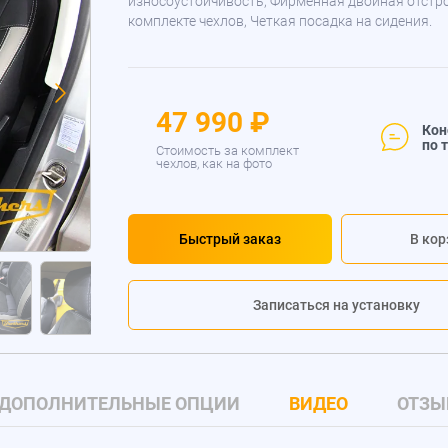
износоустойчивость, Фирменная двойная отстр
комплекте чехлов, Четкая посадка на сидения.
47 990 ₽
Кон
по 
Стоимость за комплект
чехлов, как на фото
Быстрый заказ
В кор
Записаться на установку
ДОПОЛНИТЕЛЬНЫЕ ОПЦИИ
ВИДЕО
ОТЗЫ