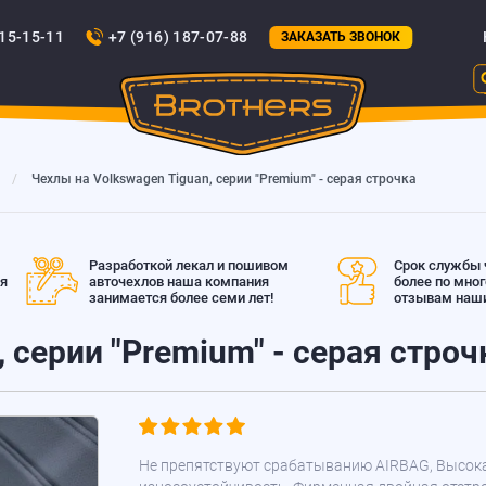
815-15-11
+7 (916) 187-07-88
ЗАКАЗАТЬ ЗВОНОК
Чехлы на Volkswagen Tiguan, серии "Premium" - серая строчка
Разработкой лекал и пошивом
Срок службы ч
ая
авточехлов наша компания
более по мно
занимается более семи лет!
отзывам наши
 серии "Premium" - серая строч
Не препятствуют срабатыванию AIRBAG, Высок