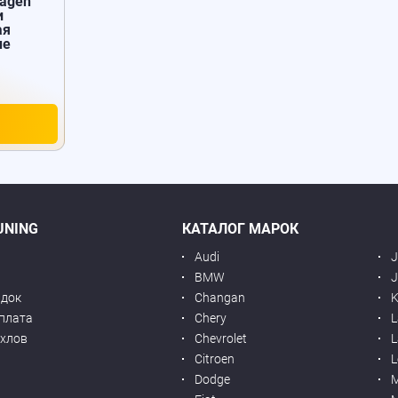
wagen
и
ая
ые
UNING
КАТАЛОГ МАРОК
Audi
BMW
J
идок
Changan
K
оплата
Chery
L
ехлов
Chevrolet
L
я
Citroen
L
Dodge