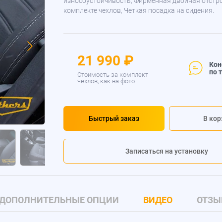
износоустойчивость, Фирменная двойная отстр
комплекте чехлов, Четкая посадка на сидения.
21 990 ₽
Кон
по 
Стоимость за комплект
чехлов, как на фото
Быстрый заказ
В кор
Записаться на установку
ДОПОЛНИТЕЛЬНЫЕ ОПЦИИ
ВИДЕО
ОТЗЫ