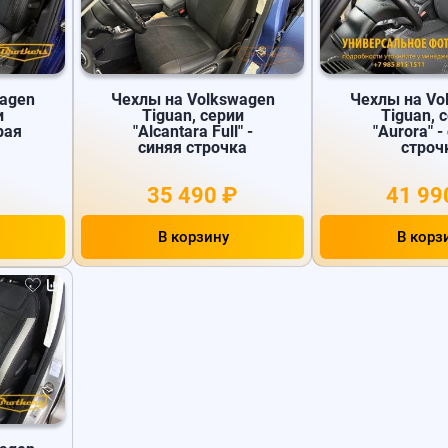
wagen
Чехлы на Volkswagen
Чехлы на Vo
и
Tiguan, серии
Tiguan, 
ерая
"Alcantara Full" -
"Aurora" -
синяя строчка
строч
35 490 ₽
41 99
В корзину
В корз