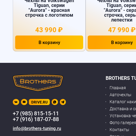
Чехлы на Volkswagen
Чехлы на Volks
Tiguan, серии
Tiguan, сери
"Aurora" - красная
"Aurora" - сер
строчка с логотипом
строчка, сер
лепестки
43 990 ₽
47 990 ₽
В корзину
В корзину
BROTHERS T
Главная
Авточехлы
Каталог нак
DRIVE.RU
Доставка и 
+7 (985) 815-15-11
Установка ч
+7 (916) 187-07-88
Фото галере
info@brothers-tuning.ru
Контакты