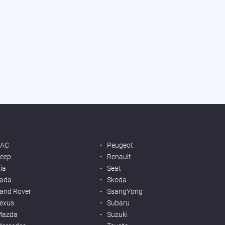
JAC
Peugeot
eep
Renault
ia
Seat
ada
Skoda
and Rover
SsangYong
exus
Subaru
Mazda
Suzuki