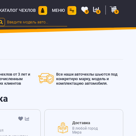
КАТАЛОГ ЧЕХЛОВ
МЕНЮ
0
0
0
ехлов от 3 лет и
Все наши авточехлы шьются под
гочисленным
конкретную марку, модель и
х клиентов
комплектацию автомобиля.
ка
Доставка
В любой город
ая
Мира