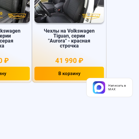
lkswagen
Чехлы на Volkswagen
серии
Tiguan, серии
 серая
"Aurora" - красная
ка
строчка
0 ₽
41 990 ₽
ину
В корзину
Написать в
MAX